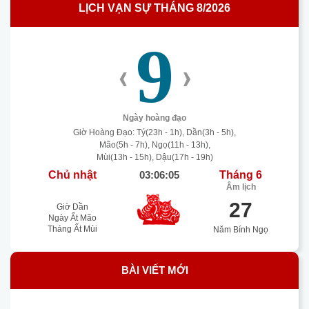
LỊCH VẠN SỰ THÁNG 8/2026
không khí…
9
‹
›
Ngày hoàng đạo
Giờ Hoàng Đạo: Tý(23h - 1h), Dần(3h - 5h),
Mão(5h - 7h), Ngọ(11h - 13h),
Mùi(13h - 15h), Dậu(17h - 19h)
Chủ nhật
03:06:06
Tháng 6
Âm lịch
27
Giờ Dần
Ngày Ất Mão
Tháng Ất Mùi
Năm Bính Ngọ
BÀI VIẾT MỚI