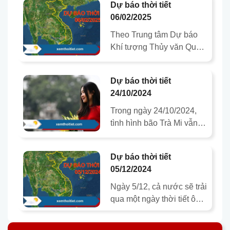
Dự báo thời tiết
06/02/2025
Theo Trung tâm Dự báo
Khí tượng Thủy văn Quốc
gia, từ ngày 06/02/2025,
một đợt không khí lạnh
Dự báo thời tiết
cường độ mạnh sẽ ảnh
24/10/2024
hưởng…
Trong ngày 24/10/2024,
tình hình bão Trà Mi vẫn
ghi nhận diễn biến có
nhiều kịch bản khác nhau.
Dự báo thời tiết
Qua đó, ảnh hưởng trực
05/12/2024
tiếp…
Ngày 5/12, cả nước sẽ trải
qua một ngày thời tiết ôn
hòa với nắng ấm xuất
hiện ở nhiều nơi trước khi