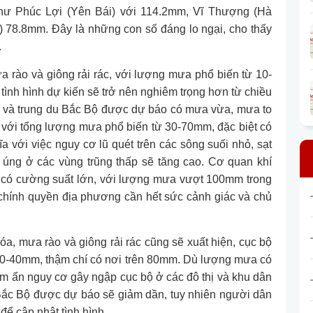
ư Phúc Lợi (Yên Bái) với 114.2mm, Vĩ Thượng (Hà
 78.8mm. Đây là những con số đáng lo ngại, cho thấy
.
a rào và giông rải rác, với lượng mưa phổ biến từ 10-
tình hình dự kiến sẽ trở nên nghiêm trọng hơn từ chiều
úi và trung du Bắc Bộ được dự báo có mưa vừa, mưa to
o với tổng lượng mưa phổ biến từ 30-70mm, đặc biệt có
a với việc nguy cơ lũ quét trên các sông suối nhỏ, sạt
p úng ở các vùng trũng thấp sẽ tăng cao. Cơ quan khí
 có cường suất lớn, với lượng mưa vượt 100mm trong
 chính quyền địa phương cần hết sức cảnh giác và chủ
, mưa rào và giông rải rác cũng sẽ xuất hiện, cục bộ
20-40mm, thậm chí có nơi trên 80mm. Dù lượng mưa có
ềm ẩn nguy cơ gây ngập cục bộ ở các đô thị và khu dân
Bắc Bộ được dự báo sẽ giảm dần, tuy nhiên người dân
để cập nhật tình hình.