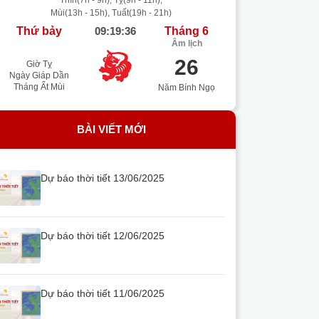
Thìn(7h - 9h), Tỵ(9h - 11h),
Mùi(13h - 15h), Tuất(19h - 21h)
Thứ bảy
09:19:37
Tháng 6
Âm lịch
26
Giờ Tỵ
Ngày Giáp Dần
Tháng Ất Mùi
Năm Bính Ngọ
BÀI VIẾT MỚI
Dự báo thời tiết 13/06/2025
Dự báo thời tiết 12/06/2025
Dự báo thời tiết 11/06/2025