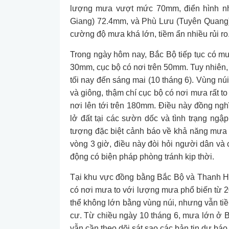
lượng mưa vượt mức 70mm, điển hình nh
Giang) 72.4mm, và Phù Lưu (Tuyên Quang)
cường độ mưa khá lớn, tiềm ẩn nhiều rủi ro
Trong ngày hôm nay, Bắc Bộ tiếp tục có mư
30mm, cục bộ có nơi trên 50mm. Tuy nhiên, 
tối nay đến sáng mai (10 tháng 6). Vùng n
và giông, thậm chí cục bộ có nơi mưa rất t
nơi lên tới trên 180mm. Điều này đồng nghĩ
lở đất tại các sườn dốc và tình trạng ngậ
tượng đặc biệt cảnh báo về khả năng mưa
vòng 3 giờ, điều này đòi hỏi người dân và
động có biện pháp phòng tránh kịp thời.
Tại khu vực đồng bằng Bắc Bộ và Thanh Hóa
có nơi mưa to với lượng mưa phổ biến từ 
thể không lớn bằng vùng núi, nhưng vẫn ti
cư. Từ chiều ngày 10 tháng 6, mưa lớn ở 
vẫn cần theo dõi sát sao các bản tin dự báo 