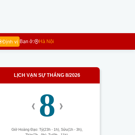
Định vị
Bạn ở:
Hà Nội
LỊCH VẠN SỰ THÁNG 8/2026
8
‹
›
Giờ Hoàng Đạo: Tý(23h - 1h), Sửu(1h - 3h),