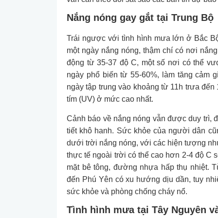
Nắng nóng gay gắt tại Trung Bộ
Trái ngược với tình hình mưa lớn ở Bắc B
một ngày nắng nóng, thậm chí có nơi nắng 
động từ 35-37 độ C, một số nơi có thể v
ngày phổ biến từ 55-60%, làm tăng cảm g
ngày tập trung vào khoảng từ 11h trưa đến 1
tím (UV) ở mức cao nhất.
Cảnh báo về nắng nóng vẫn được duy trì, đặ
tiết khô hanh. Sức khỏe của người dân cũ
dưới trời nắng nóng, với các hiện tượng nh
thực tế ngoài trời có thể cao hơn 2-4 độ C s
mặt bê tông, đường nhựa hấp thụ nhiệt. 
đến Phú Yên có xu hướng dịu dần, tuy nh
sức khỏe và phòng chống cháy nổ.
Tình hình mưa tại Tây Nguyên 