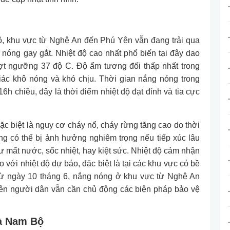
ộ, khu vực từ Nghệ An đến Phú Yên vẫn đang trải qua
nóng gay gắt. Nhiệt độ cao nhất phổ biến tại đây dao
ượt ngưỡng 37 độ C. Độ ẩm tương đối thấp nhất trong
iác khô nóng và khó chịu. Thời gian nắng nóng trong
6h chiều, đây là thời điểm nhiệt độ đạt đỉnh và tia cực
c biệt là nguy cơ cháy nổ, cháy rừng tăng cao do thời
ng có thể bị ảnh hưởng nghiêm trọng nếu tiếp xúc lâu
ư mất nước, sốc nhiệt, hay kiệt sức. Nhiệt độ cảm nhận
o với nhiệt độ dự báo, đặc biệt là tại các khu vực có bề
Từ ngày 10 tháng 6, nắng nóng ở khu vực từ Nghệ An
iên người dân vẫn cần chủ động các biện pháp bảo vệ
và Nam Bộ