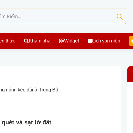
ến thức
Khám phá
Widget
Lịch vạn niên
ng nóng kéo dài ở Trung Bộ.
quét và sạt lở đất