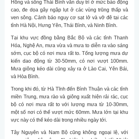
Hồng và sông Thái Bình vẫn duy trì ở mức báo động
cao, đe dọa gây ngập lụt ở các vùng trũng thấp và
ven sông. Cảnh báo nguy cơ sạt lở và vỡ đê tại các
tỉnh Hà Nội, Hưng Yên, Thái Bình, và Ninh Bình.
Tại khu vực đồng bằng Bắc Bộ và các tỉnh Thanh
Hóa, Nghệ An, mưa vừa và mưa to diễn ra vào sáng
sớm, cục bộ có nơi mưa rất to. Tổng lượng mưa dự
kiến dao động từ 30-50mm, có nơi vượt 100mm.
Mưa giông kéo dài cũng xảy ra ở Lào Cai, Yên Bái,
và Hòa Bình.
Trong khi đó, từ Hà Tĩnh đến Bình Thuận và các tỉnh
miền Trung, mưa rào và giông xuất hiện rải rác, cục
bộ có nơi mưa rất to với lượng mưa từ 10-30mm,
một số nơi có thể vượt mức 60mm. Mưa lớn tại khu
vực này có thể kéo dài trong nhiều ngày tới.
Tây Nguyên và Nam Bộ cũng không ngoại lệ, với