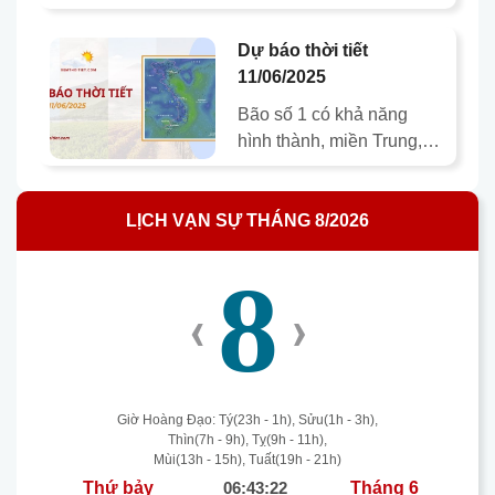
thủ đô Hà Nội sẽ đón
những tia nắng đầu tiên,
Dự báo thời tiết
báo hiệu sự chuyển…
11/06/2025
Bão số 1 có khả năng
hình thành, miền Trung,
Tây Nguyên và Nam Bộ
đối mặt mưa lớn tầm tã.
LỊCH VẠN SỰ THÁNG 8/2026
Cụ thể như sau:…
8
‹
›
Giờ Hoàng Đạo: Tý(23h - 1h), Sửu(1h - 3h),
Thìn(7h - 9h), Tỵ(9h - 11h),
Mùi(13h - 15h), Tuất(19h - 21h)
Thứ bảy
06:43:22
Tháng 6