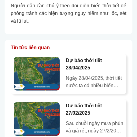
Người dân cần chú ý theo dõi diễn biến thời tiết để
phòng tránh các hiện tượng nguy hiểm như lốc, sét
và lũ lụt.
Tin tức liên quan
Dự báo thời tiết
28/04/2025
Ngày 28/04/2025, thời tiết
nước ta có nhiều biến
động đáng chú ý do ảnh
hưởng của không khí lạnh
Dự báo thời tiết
ở miền Bắc và áp…
27/02/2025
Sau chuỗi ngày mưa phùn
và giá rét, ngày 27/2/2025,