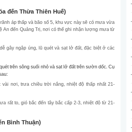
óa đến Thừa Thiên Huế)
ãnh áp thấp và bão số 5, khu vực này sẽ có mưa vừa
hệ An đến Quảng Trị, nơi có thể ghi nhận lượng mưa từ
dễ gây ngập úng, lũ quét và sạt lở đất, đặc biệt ở các
uét trên sông suối nhỏ và sạt lở đất trên sườn dốc. Cụ
sau:
ài nơi, trưa chiều trời nắng, nhiệt độ thấp nhất 21-
 rất to, gió bắc đến tây bắc cấp 2-3, nhiệt độ từ 21-
ến Bình Thuận)