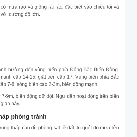
 mưa rào và giông rải rác, đặc biệt vào chiều tối và
 với cường độ lớn.
y ảnh hưởng đến vùng biển phía Đông Bắc Biển Đông.
ạnh cấp 14-15, giật trên cấp 17. Vùng biển phía Bắc
cấp 7-8, sóng biển cao 2-3m, biển động mạnh.
 7-9m, biển động dữ dội. Ngư dân hoạt động trên biển
 gian này.
pháp phòng tránh
rũng thấp cần đề phòng sạt lở đất, lũ quét do mưa lớn