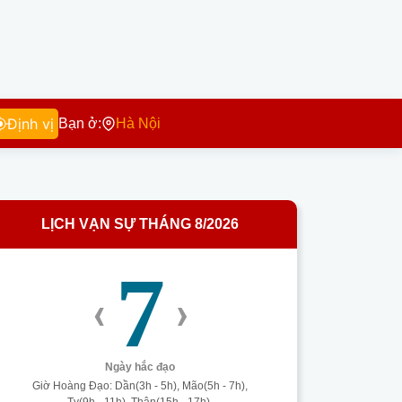
Định vị
Bạn ở:
Hà Nội
LỊCH VẠN SỰ THÁNG 8/2026
7
‹
›
Ngày hắc đạo
Giờ Hoàng Đạo: Dần(3h - 5h), Mão(5h - 7h),