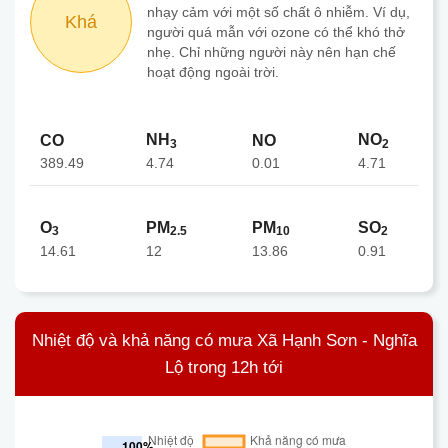
nhạy cảm với một số chất ô nhiễm. Ví dụ,
Khá
người quá mẫn với ozone có thể khó thở
nhẹ. Chỉ những người này nên hạn chế
hoạt động ngoài trời.
NH
NO
CO
NO
3
2
389.49
0.01
4.74
4.71
O
PM
PM
SO
3
2.5
10
2
14.61
12
13.86
0.91
Nhiệt độ và khả năng có mưa Xã Hạnh Sơn - Nghĩa
Lộ trong 12h tới