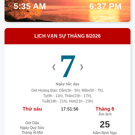
5:35 AM
6:37 PM
LỊCH VẠN SỰ THÁNG 8/2026
7
‹
›
Ngày hắc đạo
Giờ Hoàng Đạo: Dần(3h - 5h), Mão(5h - 7h),
Tỵ(9h - 11h), Thân(15h - 17h),
Tuất(19h - 21h), Hợi(21h - 23h)
Thứ sáu
17:51:56
Tháng 6
Âm lịch
25
Giờ Dậu
Ngày Quý Sửu
Tháng Ất Mùi
Năm Bính Ngọ