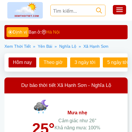
Định vị
Bạn ở:
Hà Nội
Xem Thời Tiết
»
Yên Bái
»
Nghĩa Lộ
»
Xã Hạnh Sơn
Hôm nay
Theo giờ
3 ngày tới
5 ngày tới
Dự báo thời tiết Xã Hạnh Sơn - Nghĩa Lộ
mưa nhẹ
Cảm giác như
26°
25°
Khả năng mưa:
100%