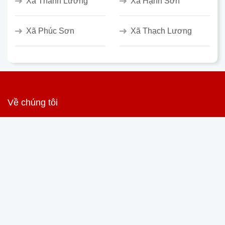
Xã Thanh Lương
Xã Hạnh Sơn
Xã Phúc Sơn
Xã Thạch Lương
Về chúng tôi
Giới thiệu
Liên hệ
Thông tin thêm
Chính sách bảo mật
Điều khoản sử dụng