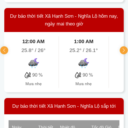
Dự báo thời tiết Xã Hạnh Sơn - Nghĩa Lộ hôm nay,
ngày mai theo giờ
12:00 AM
1:00 AM
2
25.8°
/
26°
25.2°
/
26.1°
25.
90 %
90 %
mưa nhẹ
mưa nhẹ
Dự báo thời tiết Xã Hạnh Sơn - Nghĩa Lộ sắp tới
Ngày
Thời tiết
Nhiệt độ
Tốc độ Gió
Độ ẩ