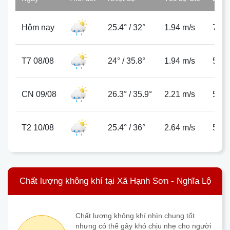
Hôm nay
25.4°
/
32°
1.94 m/s
78%
T7 08/08
24°
/
35.8°
1.94 m/s
54%
CN 09/08
26.3°
/
35.9°
2.21 m/s
52%
T2 10/08
25.4°
/
36°
2.64 m/s
58%
Chất lượng không khí tại Xã Hạnh Sơn - Nghĩa Lộ
Chất lượng không khí nhìn chung tốt
nhưng có thể gây khó chịu nhẹ cho người