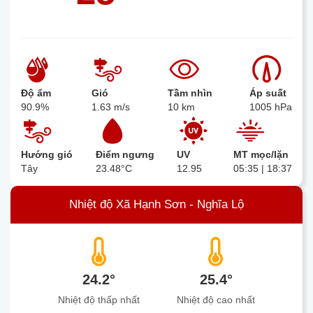
Độ ẩm
Gió
Tầm nhìn
Áp suất
90.9%
1.63 m/s
10 km
1005 hPa
Hướng gió
Điểm ngưng
UV
MT mọc/lặn
Tây
23.48°C
12.95
05:35 | 18:37
Nhiệt độ Xã Hạnh Sơn - Nghĩa Lộ
24.2°
25.4°
Nhiệt độ thấp nhất
Nhiệt độ cao nhất