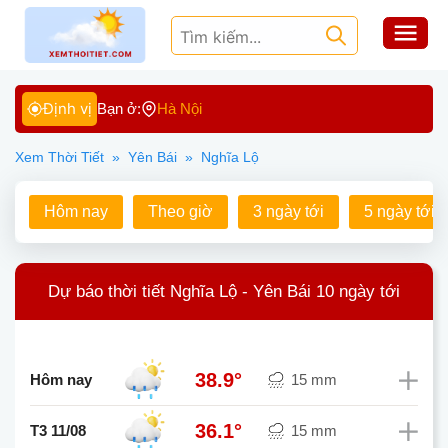
Định vị
Bạn ở:
Hà Nội
Xem Thời Tiết
»
Yên Bái
»
Nghĩa Lộ
Hôm nay
Theo giờ
3 ngày tới
5 ngày tới
Dự báo thời tiết Nghĩa Lộ - Yên Bái 10 ngày tới
38.9°
Hôm nay
15 mm
36.1°
T3 11/08
15 mm