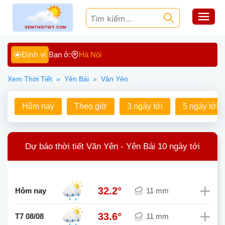
Định vị
Bạn ở:
Hà Nội
Xem Thời Tiết
»
Yên Bái
»
Văn Yên
Hôm nay
Theo giờ
3 ngày tới
5 ngày tới
Dự báo thời tiết Văn Yên - Yên Bái 10 ngày tới
32.2°
Hôm nay
11 mm
33.6°
T7 08/08
11 mm