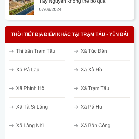
Tây Nguyên không thể bỏ qua
07/08/2024
THỜI TIẾT ĐỊA ĐIỂM KHÁC TẠI TRẠM TẤU - YÊN BÁI
Thị trấn Trạm Tấu
Xã Túc Đán
Xã Pá Lau
Xã Xà Hồ
Xã Phình Hồ
Xã Trạm Tấu
Xã Tà Si Láng
Xã Pá Hu
Xã Làng Nhì
Xã Bản Công