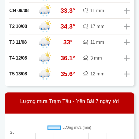
33.3°
CN 09/08
11 mm
34.3°
T2 10/08
17 mm
33°
T3 11/08
11 mm
36.1°
T4 12/08
3 mm
35.6°
T5 13/08
12 mm
Lượng mưa Trạm Tấu - Yên Bái 7 ngày tới