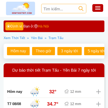
Định vị
Bạn ở:
Hà Nội
Xem Thời Tiết
»
Yên Bái
»
Trạm Tấu
Hôm nay
Theo giờ
3 ngày tới
5 ngày tới
Dự báo thời tiết Trạm Tấu - Yên Bái 7 ngày tới
32°
Hôm nay
12 mm
34.7°
T7 08/08
12 mm