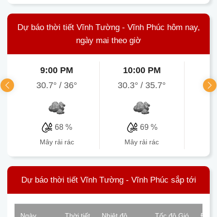
Dự báo thời tiết Vĩnh Tường - Vĩnh Phúc hôm nay,
ngày mai theo giờ
9:00 PM
10:00 PM
1
30.7°
/
36°
30.3°
/
35.7°
30.
68 %
69 %
mây rải rác
mây rải rác
Dự báo thời tiết Vĩnh Tường - Vĩnh Phúc sắp tới
Ngày
Thời tiết
Nhiệt độ
Tốc độ Gió
Độ ẩ