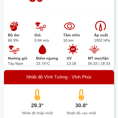
Độ ẩm
Gió
Tầm nhìn
Áp suất
68.9%
0.84 m/s
10 km
1002 hPa
Hướng gió
Điểm ngưng
UV
MT mọc/lặn
Tây Nam
23.74°C
13.18
05:33 | 18:33
Nhiệt độ Vĩnh Tường - Vĩnh Phúc
29.3°
30.8°
Nhiệt độ thấp nhất
Nhiệt độ cao nhất