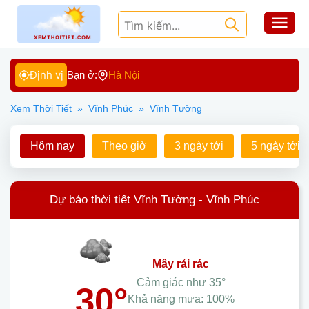
Định vị
Bạn ở:
Hà Nội
Xem Thời Tiết
»
Vĩnh Phúc
»
Vĩnh Tường
Hôm nay
Theo giờ
3 ngày tới
5 ngày tới
Dự báo thời tiết Vĩnh Tường - Vĩnh Phúc
mây rải rác
Cảm giác như
35°
30°
Khả năng mưa:
100%