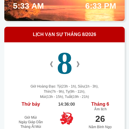
5:33 AM
6:33 PM
LỊCH VẠN SỰ THÁNG 8/2026
8
‹
›
Giờ Hoàng Đạo: Tý(23h - 1h), Sửu(1h - 3h),
Thìn(7h - 9h), Tỵ(9h - 11h),
Mùi(13h - 15h), Tuất(19h - 21h)
Thứ bảy
14:36:01
Tháng 6
Âm lịch
26
Giờ Mùi
Ngày Giáp Dần
Tháng Ất Mùi
Năm Bính Ngọ