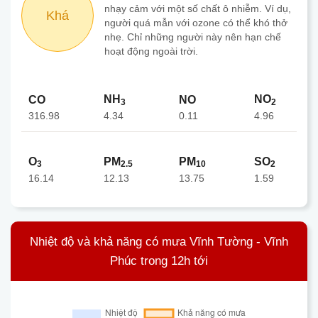
nhạy cảm với một số chất ô nhiễm. Ví dụ,
Khá
người quá mẫn với ozone có thể khó thở
nhẹ. Chỉ những người này nên hạn chế
hoạt động ngoài trời.
NH
NO
CO
NO
3
2
316.98
0.11
4.34
4.96
O
PM
PM
SO
3
2.5
10
2
16.14
12.13
13.75
1.59
Nhiệt độ và khả năng có mưa Vĩnh Tường - Vĩnh
Phúc trong 12h tới