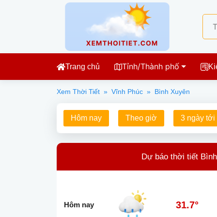
Tỉnh/Thành phố
Trang chủ
Ki
Xem Thời Tiết
»
Vĩnh Phúc
»
Bình Xuyên
Hôm nay
Theo giờ
3 ngày tới
Dự báo thời tiết Bìn
31.7°
Hôm nay