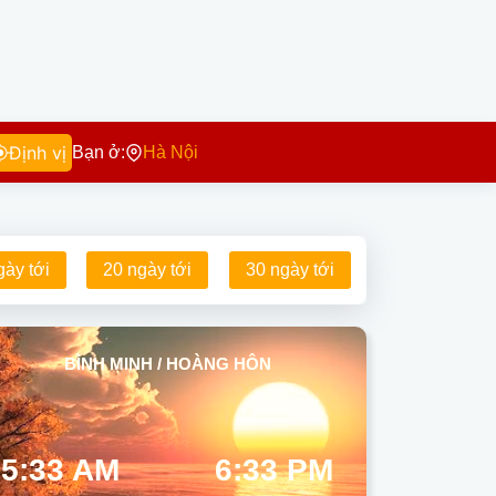
Định vị
Bạn ở:
Hà Nội
gày tới
20 ngày tới
30 ngày tới
BÌNH MINH / HOÀNG HÔN
5:33 AM
6:33 PM