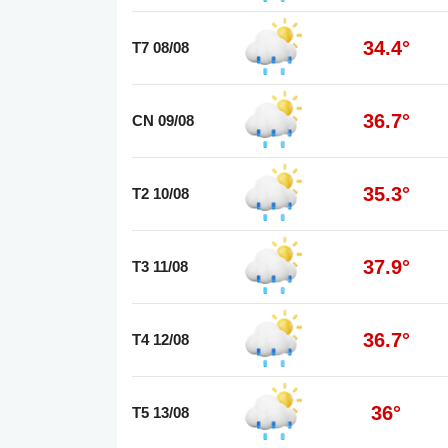
34.4°
T7 08/08
36.7°
CN 09/08
35.3°
T2 10/08
37.9°
T3 11/08
36.7°
T4 12/08
36°
T5 13/08