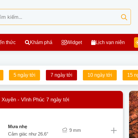
ến thức
Khám phá
Widget
Lịch vạn niên
5 ngày tới
7 ngày tới
10 ngày tới
15 n
h Xuyên - Vĩnh Phúc 7 ngày tới
mưa nhẹ
9 mm
Cảm giác như
26.6°