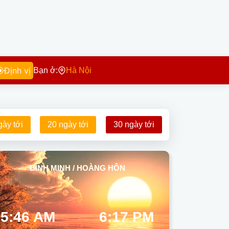
Định vị
Bạn ở:
Hà Nội
gày tới
20 ngày tới
30 ngày tới
BÌNH MINH / HOÀNG HÔN
5:46 AM
6:17 PM