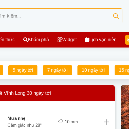
ến thức
Khám phá
Widget
Lịch vạn niên
5 ngày tới
7 ngày tới
10 ngày tới
15 n
ết Vĩnh Long 30 ngày tới
mưa nhẹ
10 mm
Cảm giác như
28°