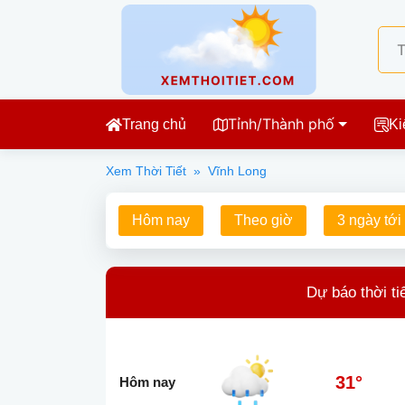
Tỉnh/Thành phố
Trang chủ
Ki
Xem Thời Tiết
»
Vĩnh Long
Hôm nay
Theo giờ
3 ngày tới
Dự báo thời ti
31°
Hôm nay