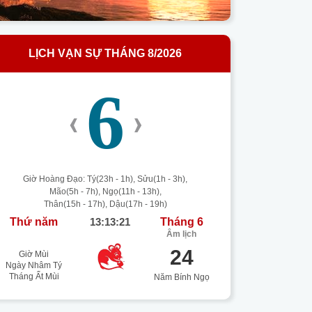
LỊCH VẠN SỰ THÁNG 8/2026
6
‹
›
Giờ Hoàng Đạo: Tý(23h - 1h), Sửu(1h - 3h),
Mão(5h - 7h), Ngọ(11h - 13h),
Thân(15h - 17h), Dậu(17h - 19h)
Thứ năm
13:13:22
Tháng 6
Âm lịch
24
Giờ Mùi
Ngày Nhâm Tý
Tháng Ất Mùi
Năm Bính Ngọ