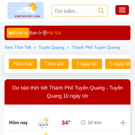
Định vị
Bạn ở:
Hà Nội
Xem Thời Tiết
»
Tuyên Quang
»
Thành Phố Tuyên Quang
Hôm nay
Theo giờ
3 ngày tới
5 ngày tới
Dự báo thời tiết Thành Phố Tuyên Quang - Tuyên
Quang 10 ngày tới
34°
Hôm nay
10 mm