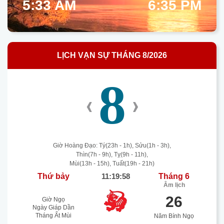
5:33 AM
6:35 PM
LỊCH VẠN SỰ THÁNG 8/2026
8
‹
›
Giờ Hoàng Đạo: Tý(23h - 1h), Sửu(1h - 3h),
Thìn(7h - 9h), Tỵ(9h - 11h),
Mùi(13h - 15h), Tuất(19h - 21h)
Thứ bảy
11:19:58
Tháng 6
Âm lịch
26
Giờ Ngọ
Ngày Giáp Dần
Tháng Ất Mùi
Năm Bính Ngọ