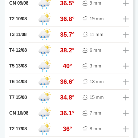
36.5°
CN 09/08
9 mm
36.8°
T2 10/08
19 mm
35.7°
T3 11/08
11 mm
38.2°
T4 12/08
6 mm
40°
T5 13/08
3 mm
36.6°
T6 14/08
13 mm
34.8°
T7 15/08
15 mm
36.1°
CN 16/08
7 mm
36°
T2 17/08
8 mm