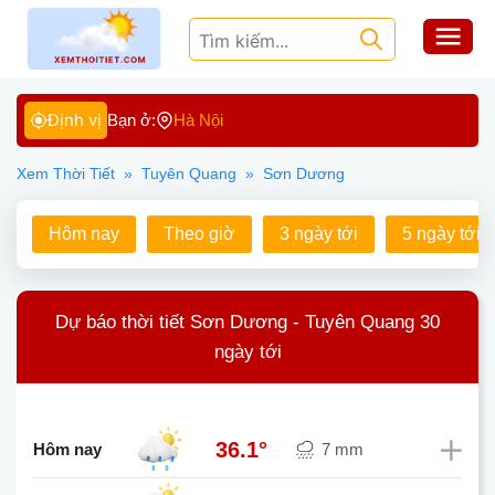
Định vị
Bạn ở:
Hà Nội
Xem Thời Tiết
»
Tuyên Quang
»
Sơn Dương
Hôm nay
Theo giờ
3 ngày tới
5 ngày tới
Dự báo thời tiết Sơn Dương - Tuyên Quang 30
ngày tới
36.1°
Hôm nay
7 mm