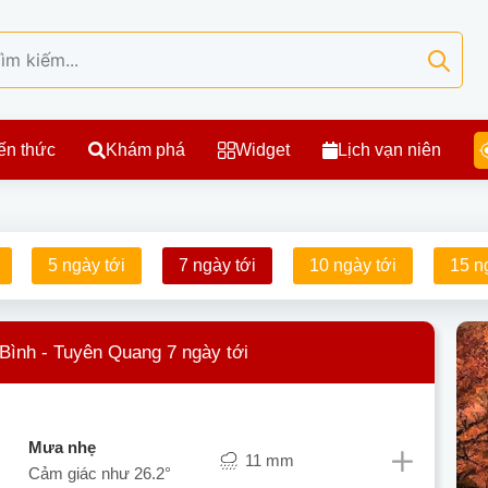
ến thức
Khám phá
Widget
Lịch vạn niên
5 ngày tới
7 ngày tới
10 ngày tới
15 n
 Bình - Tuyên Quang 7 ngày tới
mưa nhẹ
11 mm
Cảm giác như
26.2°