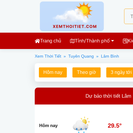
Tỉnh/Thành phố
Trang chủ
Ki
Xem Thời Tiết
»
Tuyên Quang
»
Lâm Bình
Hôm nay
Theo giờ
3 ngày tới
Dự báo thời tiết Lâm
29.5°
Hôm nay