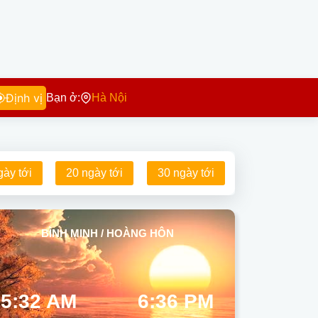
Định vị
Bạn ở:
Hà Nội
gày tới
20 ngày tới
30 ngày tới
BÌNH MINH / HOÀNG HÔN
5:32 AM
6:36 PM