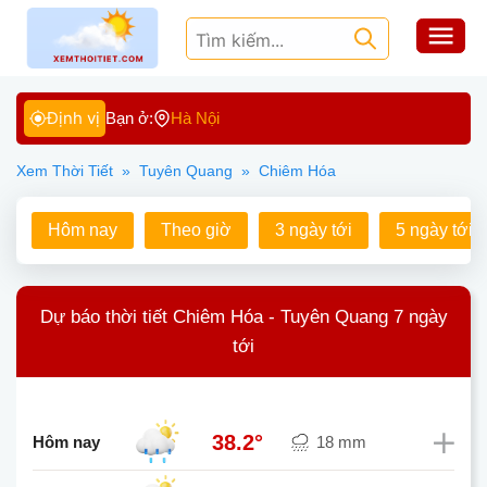
Định vị
Bạn ở:
Hà Nội
Xem Thời Tiết
»
Tuyên Quang
»
Chiêm Hóa
Hôm nay
Theo giờ
3 ngày tới
5 ngày tới
Dự báo thời tiết Chiêm Hóa - Tuyên Quang 7 ngày
tới
38.2°
Hôm nay
18 mm