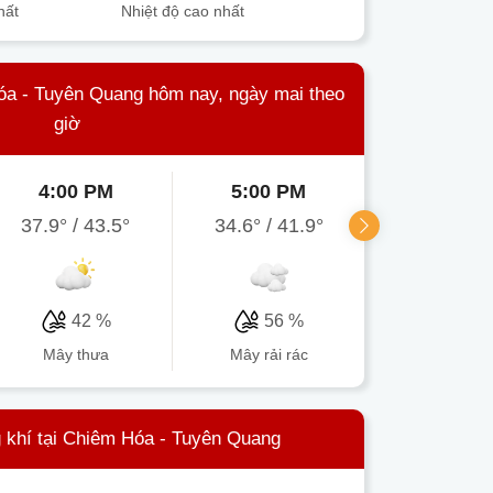
hất
Nhiệt độ cao nhất
Hóa - Tuyên Quang hôm nay, ngày mai theo
giờ
4:00 PM
5:00 PM
6:00 P
37.9°
/
43.5°
34.6°
/
41.9°
32°
/
38.
42 %
56 %
64 
mây thưa
mây rải rác
mây rải r
 khí tại Chiêm Hóa - Tuyên Quang