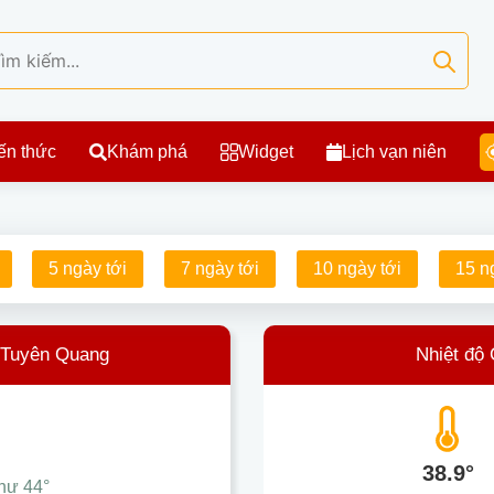
ến thức
Khám phá
Widget
Lịch vạn niên
5 ngày tới
7 ngày tới
10 ngày tới
15 n
- Tuyên Quang
Nhiệt độ
38.9°
như
44°