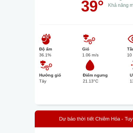
39°
Khả năng 
Độ ẩm
Gió
Tầ
36.1%
1.06 m/s
10
Hướng gió
Điểm ngưng
U
Tây
21.13°C
1
Dự báo thời tiết Chiêm Hóa - Tu