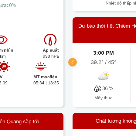
Nhiệt độ thấp n
mưa:
0%
Dự báo thời tiết Chiêm 
m nhìn
Áp suất
3:00 PM
 km
998 hPa
39.2°
/
45°
V
MT mọc/lặn
3.09
05:34 | 18:35
36 %
mây thưa
Chất lượng không
yên Quang sắp tới