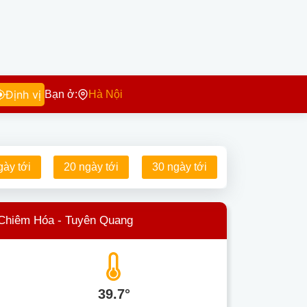
Định vị
Bạn ở:
Hà Nội
gày tới
20 ngày tới
30 ngày tới
 Chiêm Hóa - Tuyên Quang
39.7°