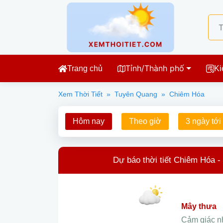
Tỉnh/Thành phố
Trang chủ
Ki
Xem Thời Tiết
»
Tuyên Quang
»
Chiêm Hóa
Hôm nay
Theo giờ
3 ngày tới
Dự báo thời tiết Chiêm Hóa 
mây thưa
Cảm giác 