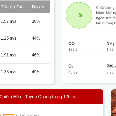
Tốc độ Gió
Độ ẩm
Chất lượng k
khỏe. Mọi n
Tốt
ngoài trời 
1.57 m/s
38%
tận hưởng k
1.25 m/s
44%
NH
CO
3
192.7
1.63
1.91 m/s
46%
O
PM
3
2.
1.33 m/s
49%
45.09
6.75
Chiêm Hóa - Tuyên Quang trong 12h tới