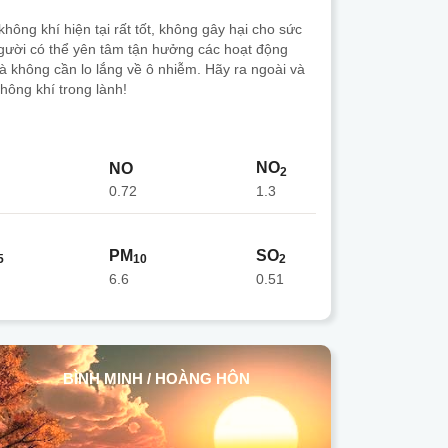
hông khí hiện tại rất tốt, không gây hại cho sức
gười có thể yên tâm tận hưởng các hoạt động
mà không cần lo lắng về ô nhiễm. Hãy ra ngoài và
hông khí trong lành!
NO
NO
2
0.72
1.3
PM
SO
5
10
2
6.6
0.51
BÌNH MINH / HOÀNG HÔN