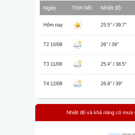
Ngày
Thời tiết
Nhiệt độ
Hôm nay
25.5°
/
39.7°
T2 10/08
26°
/
39°
T3 11/08
25.4°
/
38.5°
T4 12/08
26.9°
/
39°
Nhiệt độ và khả năng có mưa 