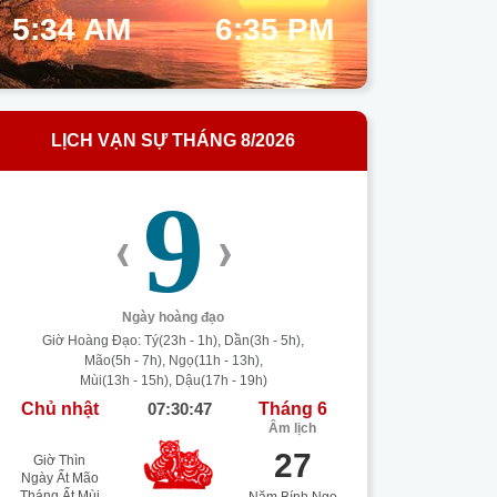
5:34 AM
6:35 PM
LỊCH VẠN SỰ THÁNG 8/2026
9
‹
›
Ngày hoàng đạo
Giờ Hoàng Đạo: Tý(23h - 1h), Dần(3h - 5h),
Mão(5h - 7h), Ngọ(11h - 13h),
Mùi(13h - 15h), Dậu(17h - 19h)
Chủ nhật
07:30:48
Tháng 6
Âm lịch
27
Giờ Thìn
Ngày Ất Mão
Tháng Ất Mùi
Năm Bính Ngọ