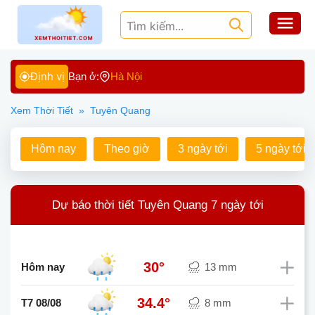
Định vị
Bạn ở:
Hà Nội
Xem Thời Tiết
»
Tuyên Quang
Hôm nay
Theo giờ
3 ngày tới
5 ngày tới
Dự báo thời tiết Tuyên Quang 7 ngày tới
30°
Hôm nay
13 mm
34.4°
T7 08/08
8 mm