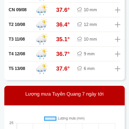
37.6°
CN 09/08
10 mm
36.4°
T2 10/08
12 mm
35.1°
T3 11/08
10 mm
36.7°
T4 12/08
9 mm
37.6°
T5 13/08
6 mm
Lượng mưa Tuyên Quang 7 ngày tới