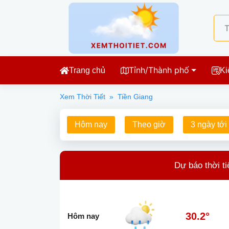
Tỉnh/Thành phố
Trang chủ
Ki
Xem Thời Tiết
»
Tiền Giang
Hôm nay
Theo giờ
3 ngày tới
Dự báo thời ti
30.2°
Hôm nay