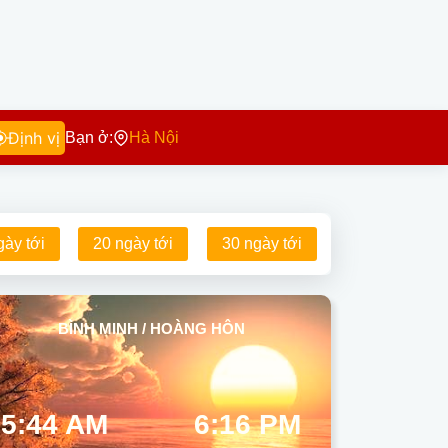
Định vị
Bạn ở:
Hà Nội
gày tới
20 ngày tới
30 ngày tới
BÌNH MINH / HOÀNG HÔN
5:44 AM
6:16 PM