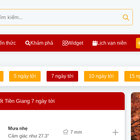
ến thức
Khám phá
Widget
Lịch vạn niên
5 ngày tới
7 ngày tới
10 ngày tới
15 n
ết Tiền Giang 7 ngày tới
mưa nhẹ
7 mm
Cảm giác như
27.3°