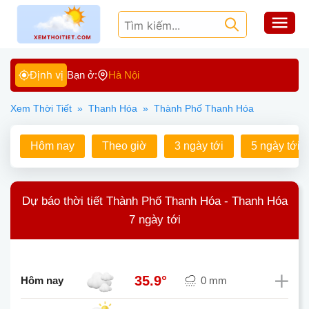
Định vị
Bạn ở:
Hà Nội
Xem Thời Tiết
»
Thanh Hóa
»
Thành Phố Thanh Hóa
Hôm nay
Theo giờ
3 ngày tới
5 ngày tới
Dự báo thời tiết Thành Phố Thanh Hóa - Thanh Hóa
7 ngày tới
35.9°
Hôm nay
0 mm