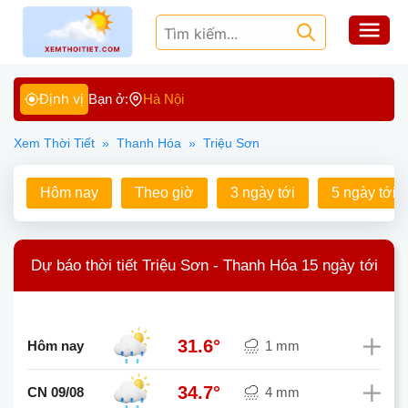
Định vị
Bạn ở:
Hà Nội
Xem Thời Tiết
»
Thanh Hóa
»
Triệu Sơn
Hôm nay
Theo giờ
3 ngày tới
5 ngày tới
Dự báo thời tiết Triệu Sơn - Thanh Hóa 15 ngày tới
31.6°
Hôm nay
1 mm
34.7°
CN 09/08
4 mm