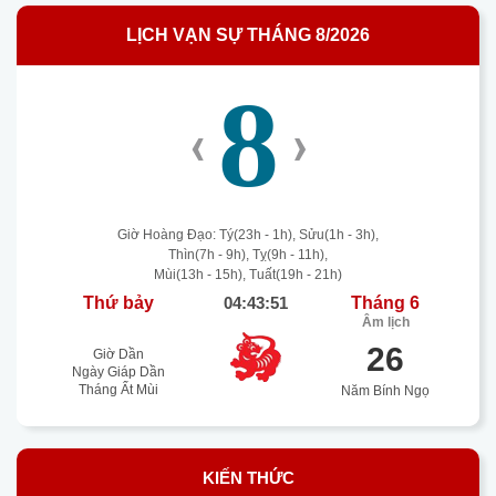
LỊCH VẠN SỰ THÁNG 8/2026
8
‹
›
Giờ Hoàng Đạo: Tý(23h - 1h), Sửu(1h - 3h),
Thìn(7h - 9h), Tỵ(9h - 11h),
Mùi(13h - 15h), Tuất(19h - 21h)
Thứ bảy
04:43:52
Tháng 6
Âm lịch
26
Giờ Dần
Ngày Giáp Dần
Tháng Ất Mùi
Năm Bính Ngọ
KIẾN THỨC