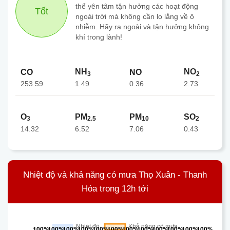
thể yên tâm tận hưởng các hoạt động
Tốt
ngoài trời mà không cần lo lắng về ô
nhiễm. Hãy ra ngoài và tận hưởng không
khí trong lành!
NH
NO
CO
NO
3
2
253.59
0.36
1.49
2.73
O
PM
PM
SO
3
2.5
10
2
14.32
6.52
7.06
0.43
Nhiệt độ và khả năng có mưa Thọ Xuân - Thanh
Hóa trong 12h tới