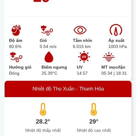
Độ ẩm
Gió
Tầm nhìn
Áp suất
80.6%
0.54 m/s
6.015 km
1003 hPa
Hướng gió
Điểm ngưng
UV
MT mọc/lặn
Đông
25.39°C
14.57
05:34 | 18:31
Nhiệt độ Thọ Xuân - Thanh Hóa
28.2°
29°
Nhiệt độ thấp nhất
Nhiệt độ cao nhất