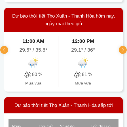
Dự báo thời tiết Thọ Xuân - Thanh Hóa hôm nay,
ngày mai theo giờ
11:00 AM
12:00 PM
1
29.6°
/
35.8°
29.1°
/
36°
29.
80 %
81 %
mưa vừa
mưa vừa
Dự báo thời tiết Thọ Xuân - Thanh Hóa sắp tới
Ngày
Thời tiết
Nhiệt độ
Tốc độ Gió
Độ ẩ