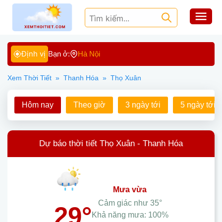
Định vị
Bạn ở:
Hà Nội
Xem Thời Tiết
»
Thanh Hóa
»
Thọ Xuân
Hôm nay
Theo giờ
3 ngày tới
5 ngày tới
Dự báo thời tiết Thọ Xuân - Thanh Hóa
mưa vừa
Cảm giác như
35°
29°
Khả năng mưa:
100%