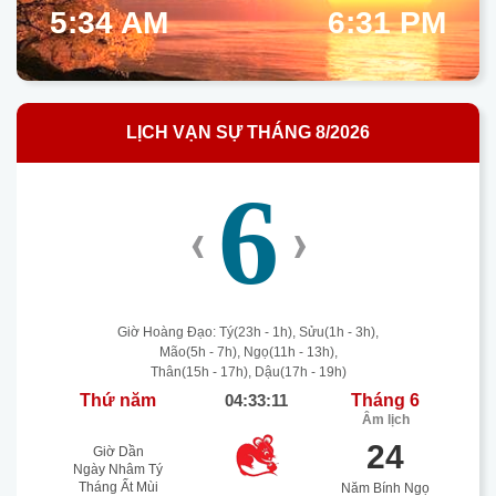
5:34 AM
6:31 PM
LỊCH VẠN SỰ THÁNG 8/2026
6
‹
›
Giờ Hoàng Đạo: Tý(23h - 1h), Sửu(1h - 3h),
Mão(5h - 7h), Ngọ(11h - 13h),
Thân(15h - 17h), Dậu(17h - 19h)
Thứ năm
04:33:12
Tháng 6
Âm lịch
24
Giờ Dần
Ngày Nhâm Tý
Tháng Ất Mùi
Năm Bính Ngọ