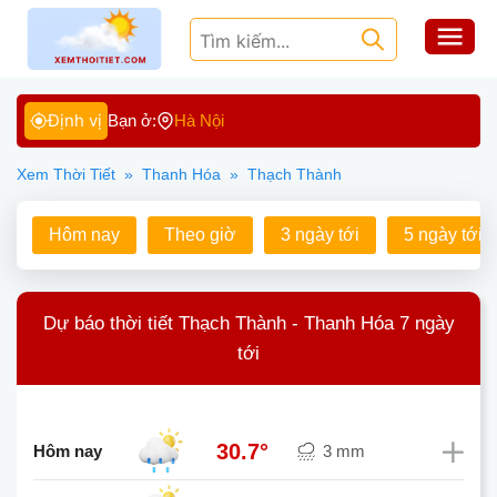
Định vị
Bạn ở:
Hà Nội
Xem Thời Tiết
»
Thanh Hóa
»
Thạch Thành
Hôm nay
Theo giờ
3 ngày tới
5 ngày tới
Dự báo thời tiết Thạch Thành - Thanh Hóa 7 ngày
tới
30.7°
Hôm nay
3 mm