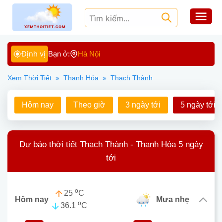
Định vị
Bạn ở:
Hà Nội
Xem Thời Tiết
»
Thanh Hóa
»
Thạch Thành
Hôm nay
Theo giờ
3 ngày tới
5 ngày tới
Dự báo thời tiết Thạch Thành - Thanh Hóa 5 ngày
tới
o
25
C
Hôm nay
mưa nhẹ
o
36.1
C