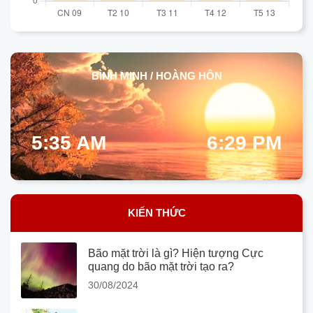
BÌNH MINH / HOÀNG HÔN
5:35 AM
6:29 PM
KIẾN THỨC
Bão mặt trời là gì? Hiện tượng Cực
quang do bão mặt trời tạo ra?
30/08/2024