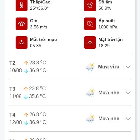
Thấp/Cao
Độ ẩm
25°
/
36.8°
50.9%
Gió
Áp suất
3.56 m/s
1000 hPa
Mặt trời mọc
Mặt trời lặn
05:35
18:29
o
23.8
C
T2
mưa vừa
o
10/08
36.9
C
o
23.8
C
T3
mưa nhẹ
o
11/08
35.6
C
o
26.8
C
T4
mưa nhẹ
o
12/08
36.9
C
o