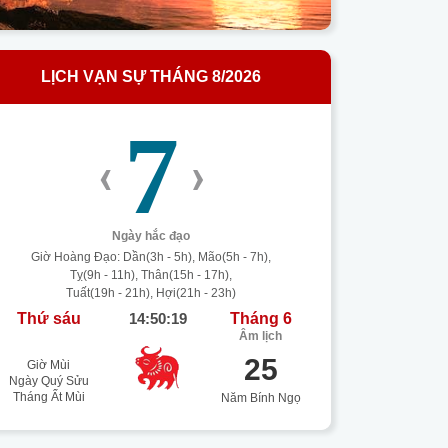
LỊCH VẠN SỰ THÁNG 8/2026
7
‹
›
Ngày hắc đạo
Giờ Hoàng Đạo: Dần(3h - 5h), Mão(5h - 7h),
Tỵ(9h - 11h), Thân(15h - 17h),
Tuất(19h - 21h), Hợi(21h - 23h)
Thứ sáu
14:50:20
Tháng 6
Âm lịch
25
Giờ Mùi
Ngày Quý Sửu
Tháng Ất Mùi
Năm Bính Ngọ