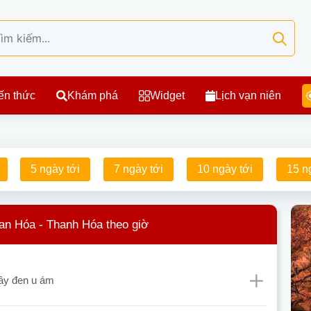
ến thức
Khám phá
Widget
Lịch vạn niên
5 ngày tới
7 ngày tới
10 ngày tới
15 n
uan Hóa - Thanh Hóa theo giờ
mây đen u ám