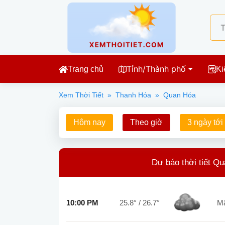
Tỉnh/Thành phố
Trang chủ
Ki
Xem Thời Tiết
»
Thanh Hóa
»
Quan Hóa
Hôm nay
Theo giờ
3 ngày tới
Dự báo thời tiết Q
10:00 PM
25.8°
/
26.7°