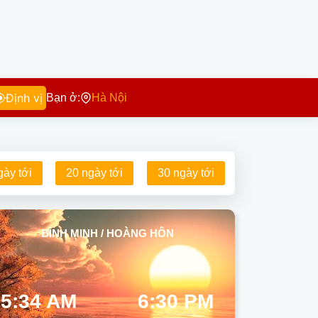
Định vị
Bạn ở:
Hà Nội
gày tới
20 ngày tới
30 ngày tới
BÌNH MINH / HOÀNG HÔN
5:34 AM
6:30 PM