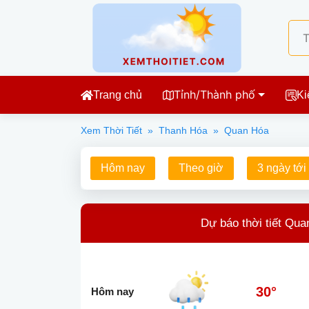
Tỉnh/Thành phố
Trang chủ
Ki
Xem Thời Tiết
»
Thanh Hóa
»
Quan Hóa
Hôm nay
Theo giờ
3 ngày tới
Dự báo thời tiết Qua
30°
Hôm nay