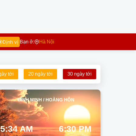
Định vị
Bạn ở:
Hà Nội
gày tới
20 ngày tới
30 ngày tới
BÌNH MINH / HOÀNG HÔN
5:34 AM
6:30 PM