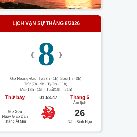
LỊCH VẠN SỰ THÁNG 8/2026
8
‹
›
Giờ Hoàng Đạo: Tý(23h - 1h), Sửu(1h - 3h),
Thìn(7h - 9h), Tỵ(9h - 11h),
Mùi(13h - 15h), Tuất(19h - 21h)
Thứ bảy
01:53:48
Tháng 6
Âm lịch
26
Giờ Sửu
Ngày Giáp Dần
Tháng Ất Mùi
Năm Bính Ngọ