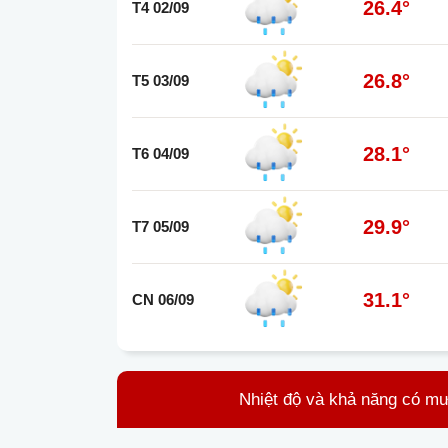
26.4°
T4 02/09
26.8°
T5 03/09
28.1°
T6 04/09
29.9°
T7 05/09
31.1°
CN 06/09
Nhiệt độ và khả năng có m