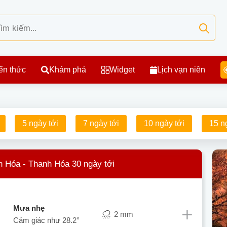
ến thức
Khám phá
Widget
Lịch vạn niên
5 ngày tới
7 ngày tới
10 ngày tới
15 n
n Hóa - Thanh Hóa 30 ngày tới
mưa nhẹ
2 mm
Cảm giác như
28.2°