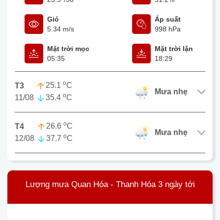
Gió
Áp suất
5.34 m/s
998 hPa
Mặt trời mọc
Mặt trời lặn
05:35
18:29
o
25.1
C
T3
mưa nhẹ
o
11/08
35.4
C
o
26.6
C
T4
mưa nhẹ
o
12/08
37.7
C
Lượng mưa Quan Hóa - Thanh Hóa 3 ngày tới