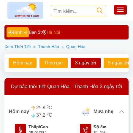
Định vị
Bạn ở:
Hà Nội
Xem Thời Tiết
»
Thanh Hóa
»
Quan Hóa
Hôm nay
Theo giờ
3 ngày tới
5 ngày tới
Dự báo thời tiết Quan Hóa - Thanh Hóa 3 ngày tới
o
25.9
C
Hôm nay
mưa nhẹ
o
37.2
C
Thấp/Cao
Độ ẩm
25.9°
/
38°
51.2%