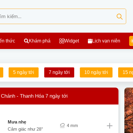
ến thức
Khám phá
Widget
Lịch vạn niên
5 ngày tới
7 ngày tới
10 ngày tới
15 n
g Chánh - Thanh Hóa 7 ngày tới
mưa nhẹ
4 mm
Cảm giác như
28°