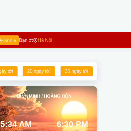
Định vị
Bạn ở:
Hà Nội
gày tới
20 ngày tới
30 ngày tới
BÌNH MINH / HOÀNG HÔN
5:34 AM
6:30 PM