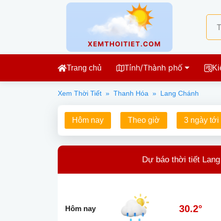
Tỉnh/Thành phố
Trang chủ
Ki
Xem Thời Tiết
»
Thanh Hóa
»
Lang Chánh
Hôm nay
Theo giờ
3 ngày tới
Dự báo thời tiết Lan
30.2°
Hôm nay