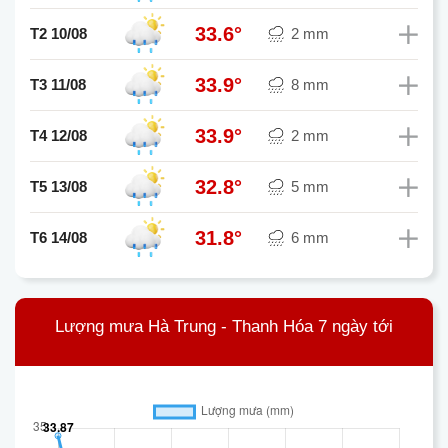
33.6°
T2 10/08
2 mm
33.9°
T3 11/08
8 mm
33.9°
T4 12/08
2 mm
32.8°
T5 13/08
5 mm
31.8°
T6 14/08
6 mm
Lượng mưa Hà Trung - Thanh Hóa 7 ngày tới