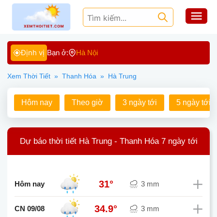
Định vị
Bạn ở:
Hà Nội
Xem Thời Tiết
»
Thanh Hóa
»
Hà Trung
Hôm nay
Theo giờ
3 ngày tới
5 ngày tới
Dự báo thời tiết Hà Trung - Thanh Hóa 7 ngày tới
31°
Hôm nay
3 mm
34.9°
CN 09/08
3 mm