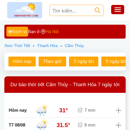
Định vị
Bạn ở:
Hà Nội
Xem Thời Tiết
»
Thanh Hóa
»
Cẩm Thủy
Hôm nay
Theo giờ
3 ngày tới
5 ngày tới
Dự báo thời tiết Cẩm Thủy - Thanh Hóa 7 ngày tới
31°
Hôm nay
7 mm
31.5°
T7 08/08
8 mm