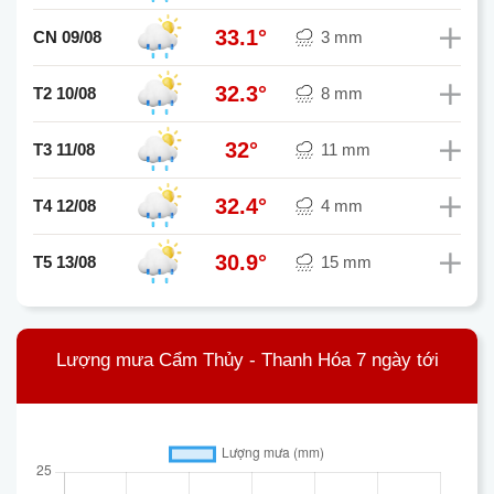
33.1°
CN 09/08
3 mm
32.3°
T2 10/08
8 mm
32°
T3 11/08
11 mm
32.4°
T4 12/08
4 mm
30.9°
T5 13/08
15 mm
Lượng mưa Cẩm Thủy - Thanh Hóa 7 ngày tới