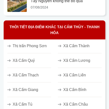
Tây Nguyên không thể bỏ qua
07/08/2024
THỜI TIẾT ĐỊA ĐIỂM KHÁC TẠI CẨM THỦY - THANH
HÓA
Thị trấn Phong Sơn
Xã Cẩm Thành
Xã Cẩm Quý
Xã Cẩm Lương
Xã Cẩm Thạch
Xã Cẩm Liên
Xã Cẩm Giang
Xã Cẩm Bình
Xã Cẩm Tú
Xã Cẩm Châu