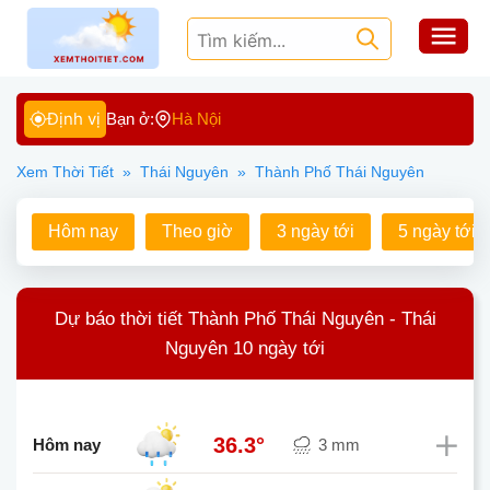
Định vị
Bạn ở:
Hà Nội
Xem Thời Tiết
»
Thái Nguyên
»
Thành Phố Thái Nguyên
Hôm nay
Theo giờ
3 ngày tới
5 ngày tới
Dự báo thời tiết Thành Phố Thái Nguyên - Thái
Nguyên 10 ngày tới
36.3°
Hôm nay
3 mm