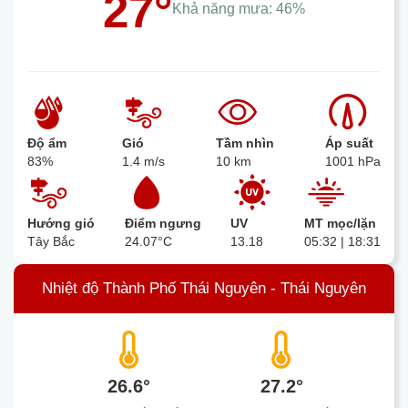
27°
Khả năng mưa:
46%
Độ ẩm
Gió
Tầm nhìn
Áp suất
83%
1.4 m/s
10 km
1001 hPa
Hướng gió
Điểm ngưng
UV
MT mọc/lặn
Tây Bắc
24.07°C
13.18
05:32 | 18:31
Nhiệt độ Thành Phố Thái Nguyên - Thái Nguyên
26.6°
27.2°