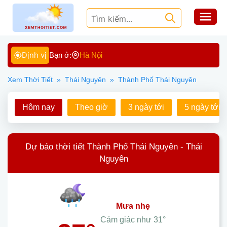
Định vị
Bạn ở:
Hà Nội
Xem Thời Tiết
»
Thái Nguyên
»
Thành Phố Thái Nguyên
Hôm nay
Theo giờ
3 ngày tới
5 ngày tới
Dự báo thời tiết Thành Phố Thái Nguyên - Thái
Nguyên
mưa nhẹ
Cảm giác như
31°