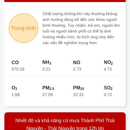
Chất lượng không khí này thường không
ảnh hưởng đáng kể đến sức khỏe người
bình thường. Tuy nhiên, trẻ em, người lớn
Trung bình
tuổi và người bệnh phổi có thể bị ảnh
hưởng nhiều hơn, từ kích ứng nhẹ đến
các vấn đề nghiêm trọng hơn.
NH
NO
CO
NO
3
2
570.19
2.73
3.21
4.72
O
PM
PM
SO
3
2.5
10
2
1.68
27.09
32.33
0.72
Nhiệt độ và khả năng có mưa Thành Phố Thái
Nguyên - Thái Nguyên trong 12h tới