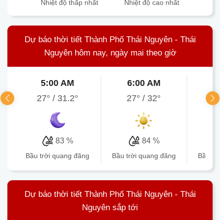
Nhiệt độ thấp nhất
Nhiệt độ cao nhất
Dự báo thời tiết Thành Phố Thái Nguyên - Thái
Nguyên hôm nay, ngày mai theo giờ
5:00 AM
6:00 AM
7
27°
/
31.2°
27°
/
32°
28.
83 %
84 %
bầu trời quang đãng
bầu trời quang đãng
bầu t
Dự báo thời tiết Thành Phố Thái Nguyên - Thái
Nguyên sắp tới