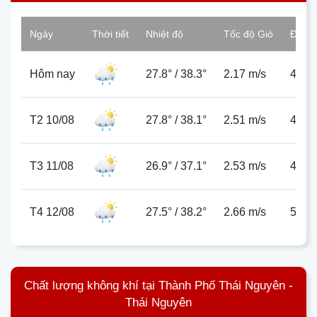
Ngày
Thời tiết
Nhiệt độ
Tốc độ Gió
Độ ẩ
Hôm nay
27.8°
/
38.3°
2.17 m/s
49%
T2 10/08
27.8°
/
38.1°
2.51 m/s
48%
T3 11/08
26.9°
/
37.1°
2.53 m/s
47%
T4 12/08
27.5°
/
38.2°
2.66 m/s
51%
Chất lượng không khí tại Thành Phố Thái Nguyên -
Thái Nguyên