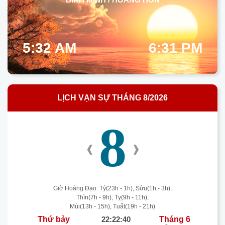
5:32 AM
6:31 PM
LỊCH VẠN SỰ THÁNG 8/2026
8
‹
›
Giờ Hoàng Đạo: Tý(23h - 1h), Sửu(1h - 3h),
Thìn(7h - 9h), Tỵ(9h - 11h),
Mùi(13h - 15h), Tuất(19h - 21h)
Thứ bảy
22:22:41
Tháng 6