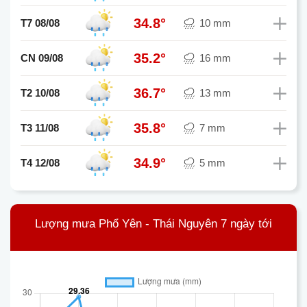
34.8°
T7 08/08
10 mm
35.2°
CN 09/08
16 mm
36.7°
T2 10/08
13 mm
35.8°
T3 11/08
7 mm
34.9°
T4 12/08
5 mm
Lượng mưa Phổ Yên - Thái Nguyên 7 ngày tới