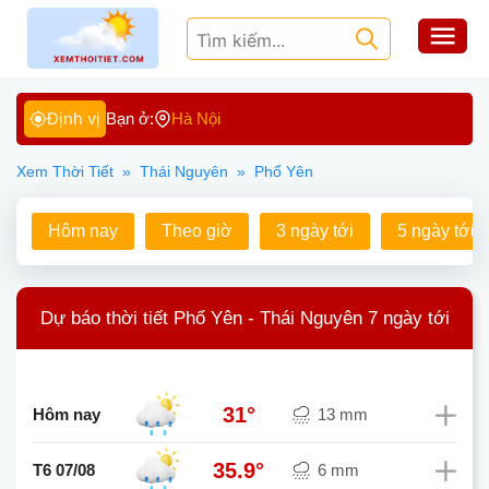
Định vị
Bạn ở:
Hà Nội
Xem Thời Tiết
»
Thái Nguyên
»
Phổ Yên
Hôm nay
Theo giờ
3 ngày tới
5 ngày tới
Dự báo thời tiết Phổ Yên - Thái Nguyên 7 ngày tới
31°
Hôm nay
13 mm
35.9°
T6 07/08
6 mm