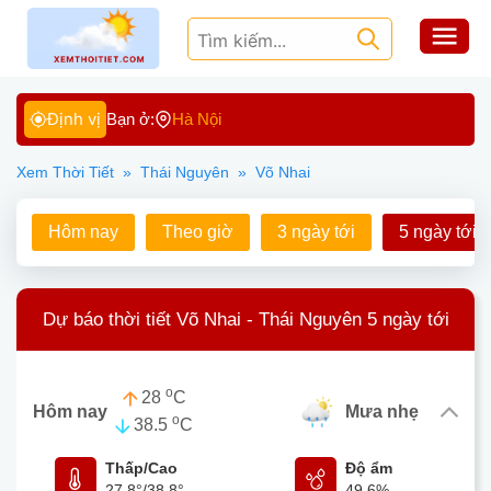
Định vị
Bạn ở:
Hà Nội
Xem Thời Tiết
»
Thái Nguyên
»
Võ Nhai
Hôm nay
Theo giờ
3 ngày tới
5 ngày tới
Dự báo thời tiết Võ Nhai - Thái Nguyên 5 ngày tới
o
28
C
Hôm nay
mưa nhẹ
o
38.5
C
Thấp/Cao
Độ ẩm
27.8°
/
38.8°
49.6%