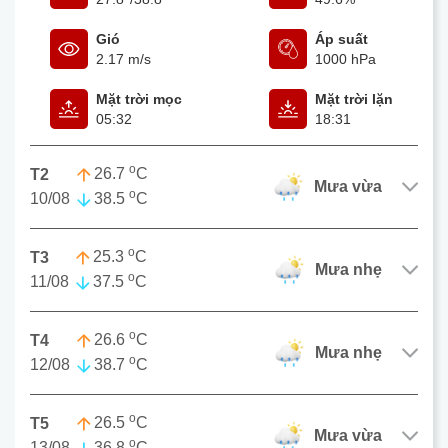
Gió
Áp suất
2.17 m/s
1000 hPa
Mặt trời mọc
Mặt trời lặn
05:32
18:31
o
26.7
C
T2
mưa vừa
o
10/08
38.5
C
o
25.3
C
T3
mưa nhẹ
o
11/08
37.5
C
o
26.6
C
T4
mưa nhẹ
o
12/08
38.7
C
o
26.5
C
T5
mưa vừa
o
13/08
36.8
C