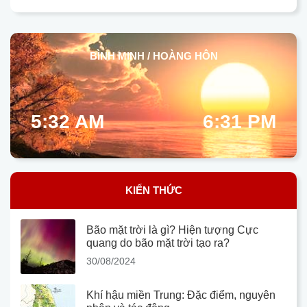
BÌNH MINH / HOÀNG HÔN
5:32 AM
6:31 PM
KIẾN THỨC
Bão mặt trời là gì? Hiện tượng Cực
quang do bão mặt trời tạo ra?
30/08/2024
Khí hậu miền Trung: Đặc điểm, nguyên