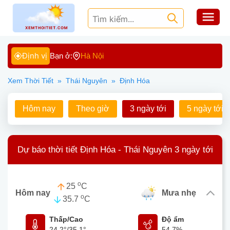
Định vị
Bạn ở:
Hà Nội
Xem Thời Tiết
»
Thái Nguyên
»
Định Hóa
Hôm nay
Theo giờ
3 ngày tới
5 ngày tới
Dự báo thời tiết Định Hóa - Thái Nguyên 3 ngày tới
o
25
C
Hôm nay
mưa nhẹ
o
35.7
C
Thấp/Cao
Độ ẩm
24.2°
/
35.1°
54.7%