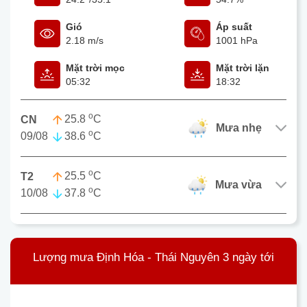
Gió
Áp suất
2.18 m/s
1001 hPa
Mặt trời mọc
Mặt trời lặn
05:32
18:32
o
25.8
C
CN
mưa nhẹ
o
09/08
38.6
C
o
25.5
C
T2
mưa vừa
o
10/08
37.8
C
Lượng mưa Định Hóa - Thái Nguyên 3 ngày tới