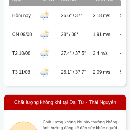
Hôm nay
26.6°
/
37°
2.18 m/s
53%
CN 09/08
28°
/
38°
1.91 m/s
48%
T2 10/08
27.4°
/
37.5°
2.4 m/s
48%
T3 11/08
26.1°
/
37.7°
2.09 m/s
51%
Chất lượng không khí tại Đại Từ - Thái Nguyên
Chất lượng không khí này thường không
ảnh hưởng đáng kể đến sức khỏe người