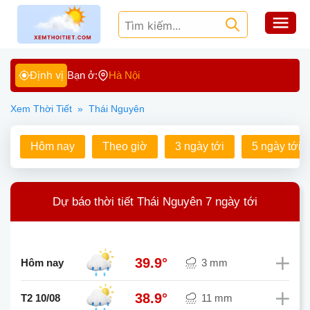
Định vị
Bạn ở:
Hà Nội
Xem Thời Tiết
»
Thái Nguyên
Hôm nay
Theo giờ
3 ngày tới
5 ngày tới
Dự báo thời tiết Thái Nguyên 7 ngày tới
39.9°
Hôm nay
3 mm
38.9°
T2 10/08
11 mm