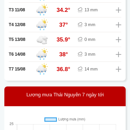
34.2°
T3 11/08
13 mm
37°
T4 12/08
3 mm
35.9°
T5 13/08
0 mm
38°
T6 14/08
3 mm
36.8°
T7 15/08
14 mm
Lượng mưa Thái Nguyên 7 ngày tới