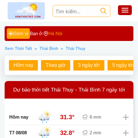
Định vị
Bạn ở:
Hà Nội
Xem Thời Tiết
»
Thái Bình
»
Thái Thụy
Hôm nay
Theo giờ
3 ngày tới
5 ngày tới
Dự báo thời tiết Thái Thụy - Thái Bình 7 ngày tới
31.3°
Hôm nay
6 mm
32.8°
T7 08/08
2 mm