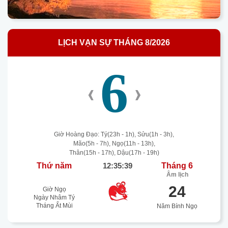
LỊCH VẠN SỰ THÁNG 8/2026
6
‹
›
Giờ Hoàng Đạo: Tý(23h - 1h), Sửu(1h - 3h),
Mão(5h - 7h), Ngọ(11h - 13h),
Thân(15h - 17h), Dậu(17h - 19h)
Thứ năm
12:35:39
Tháng 6
Âm lịch
24
Giờ Ngọ
Ngày Nhâm Tý
Tháng Ất Mùi
Năm Bính Ngọ