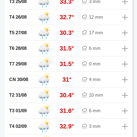
33.3°
T3 25/08
3 mm
32.7°
T4 26/08
12 mm
30.3°
T5 27/08
17 mm
31.5°
T6 28/08
6 mm
31.5°
T7 29/08
0 mm
31°
CN 30/08
4 mm
30.4°
T2 31/08
10 mm
31.6°
T3 01/09
6 mm
32.9°
T4 02/09
3 mm