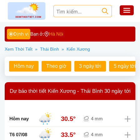
Định vị
Bạn ở:
Hà Nội
Xem Thời Tiết
»
Thái Bình
»
Kiến Xương
Hôm nay
Theo giờ
3 ngày tới
5 ngày tới
Dự báo thời tiết Kiến Xương - Thái Bình 30 ngày tới
30.5°
Hôm nay
4 mm
33.5°
T6 07/08
4 mm