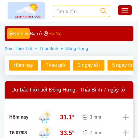
Định vị
Bạn ở:
Hà Nội
Xem Thời Tiết
»
Thái Bình
»
Đông Hưng
Hôm nay
Theo giờ
3 ngày tới
5 ngày tới
Dự báo thời tiết Đông Hưng - Thái Bình 7 ngày tới
31.1°
Hôm nay
3 mm
33.5°
T6 07/08
7 mm