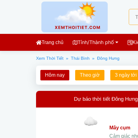
Tỉnh/Thành phố
Trang chủ
Ki
Xem Thời Tiết
»
Thái Bình
»
Đông Hưng
Hôm nay
Theo giờ
3 ngày tới
Dự báo thời tiết Đông Hưng
mây cụm
Cảm giác n