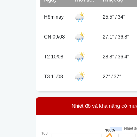
Hôm nay
25.5°
/
34°
CN 09/08
27.1°
/
36.8°
T2 10/08
28.8°
/
36.4°
T3 11/08
27°
/
37°
Nhiệt độ và khả năng có mưa