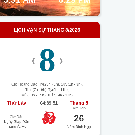
LỊCH VẠN SỰ THÁNG 8/2026
8
‹
›
Giờ Hoàng Đạo: Tý(23h - 1h), Sửu(1h - 3h),
Thìn(7h - 9h), Tỵ(9h - 11h),
Mùi(13h - 15h), Tuất(19h - 21h)
Thứ bảy
04:39:51
Tháng 6
Âm lịch
26
Giờ Dần
Ngày Giáp Dần
Tháng Ất Mùi
Năm Bính Ngọ