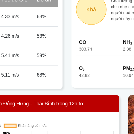
Chất lượng 
chịu nhẹ ch
Khá
người quá m
4.33 m/s
63%
người này n
4.26 m/s
53%
NH
CO
3
303.74
2.38
5.41 m/s
59%
O
PM
3
2.
5.11 m/s
68%
42.82
10.94
 Đông Hưng - Thái Bình trong 12h tới