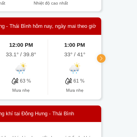
hất
Nhiệt độ cao nhất
ng - Thái Bình hôm nay, ngày mai theo giờ
12:00 PM
1:00 PM
2:00 P
33.1°
/
39.8°
33°
/
41°
34°
/
41
63 %
61 %
59 
mưa nhẹ
mưa nhẹ
mưa nh
g khí tại Đông Hưng - Thái Bình