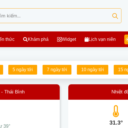
ến thức
Khám phá
Widget
Lịch vạn niên
5 ngày tới
7 ngày tới
10 ngày tới
15 n
 - Thái Bình
Nhiệt đ
31.3°
hư
39°