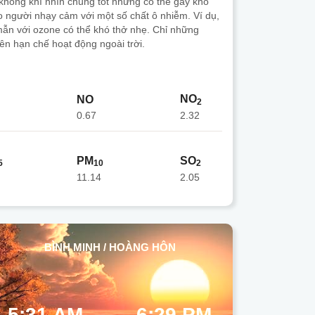
không khí nhìn chung tốt nhưng có thể gây khó
o người nhạy cảm với một số chất ô nhiễm. Ví dụ,
ẫn với ozone có thể khó thở nhẹ. Chỉ những
ên hạn chế hoạt động ngoài trời.
NO
NO
2
0.67
2.32
PM
SO
5
10
2
11.14
2.05
BÌNH MINH / HOÀNG HÔN
5:31 AM
6:29 PM