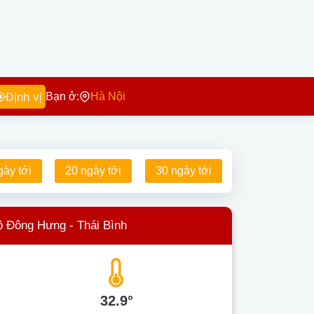
Định vị
Bạn ở:
Hà Nội
gày tới
20 ngày tới
30 ngày tới
ộ Đông Hưng - Thái Bình
32.9°