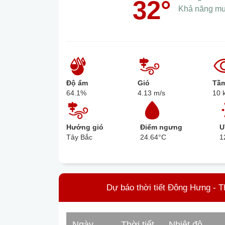
32°
Khả năng m
Độ ẩm
Gió
Tầm
64.1%
4.13 m/s
10 
Hướng gió
Điểm ngưng
U
Tây Bắc
24.64°C
1
Dự báo thời tiết Đông Hưng - T
Ngày
Thời tiết
Nhiệt độ