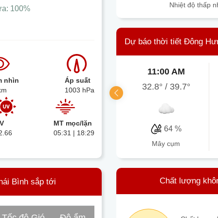
Nhiệt độ thấp n
ưa:
100%
Dự báo thời tiết Đông Hư
11:00 AM
 nhìn
Áp suất
32.8°
/
39.7°
km
1003 hPa
V
MT mọc/lặn
64 %
2.66
05:31 | 18:29
mây cụm
Chất lượng khôn
hái Bình sắp tới
Tốc độ Gió
Độ ẩm