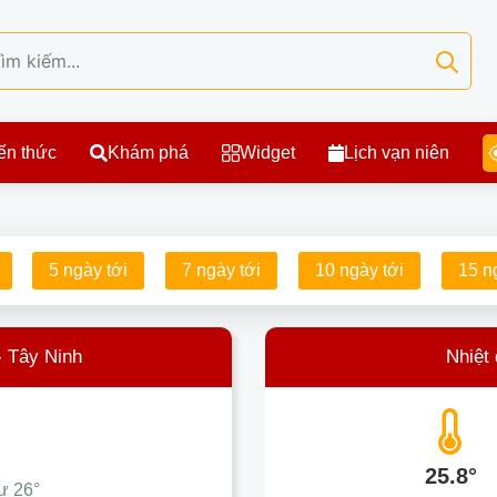
ến thức
Khám phá
Widget
Lịch vạn niên
5 ngày tới
7 ngày tới
10 ngày tới
15 n
- Tây Ninh
Nhiệt
25.8°
hư
26°