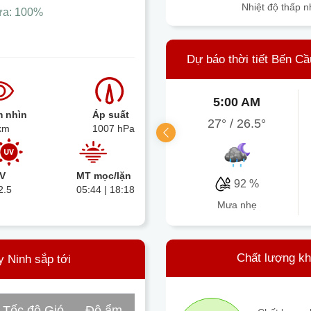
Nhiệt độ thấp n
ưa:
100%
Dự báo thời tiết Bến Cầ
5:00 AM
 nhìn
Áp suất
27°
/
26.5°
km
1007 hPa
V
MT mọc/lặn
92 %
2.5
05:44 | 18:18
mưa nhẹ
Chất lượng kh
y Ninh sắp tới
Tốc độ Gió
Độ ẩm