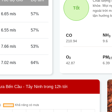
Chất lượng k
khỏe. Mọi n
Tốt
ngoài trời 
6.65 m/s
57%
tận hưởng k
6.55 m/s
57%
NH
CO
3
210.94
9.6
7.66 m/s
53%
O
PM
3
2.
7.02 m/s
64%
42.87
6.39
ưa Bến Cầu - Tây Ninh trong 12h tới