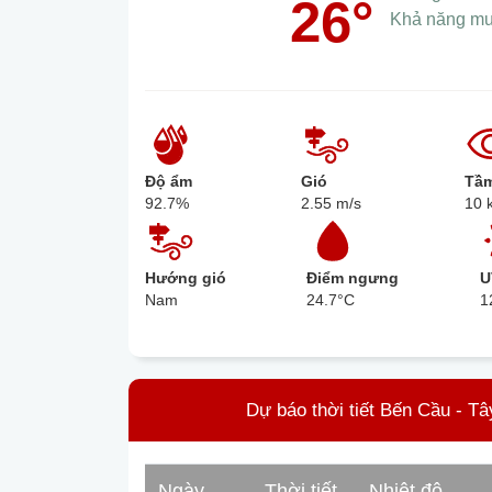
26°
Khả năng m
Độ ẩm
Gió
Tầm
92.7%
2.55 m/s
10 
Hướng gió
Điểm ngưng
U
Nam
24.7°C
1
Dự báo thời tiết Bến Cầu - Tâ
Ngày
Thời tiết
Nhiệt độ