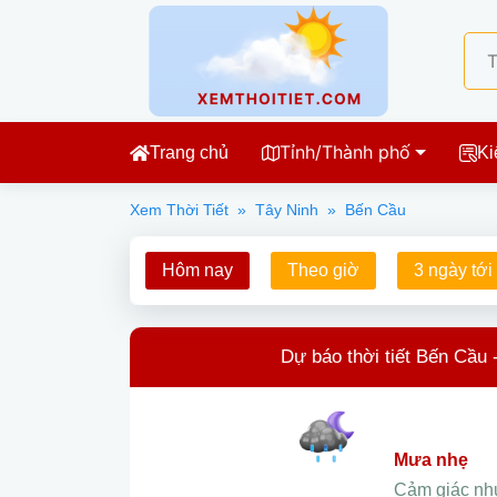
Tỉnh/Thành phố
Trang chủ
Ki
Xem Thời Tiết
»
Tây Ninh
»
Bến Cầu
Hôm nay
Theo giờ
3 ngày tới
Dự báo thời tiết Bến Cầu 
mưa nhẹ
Cảm giác n