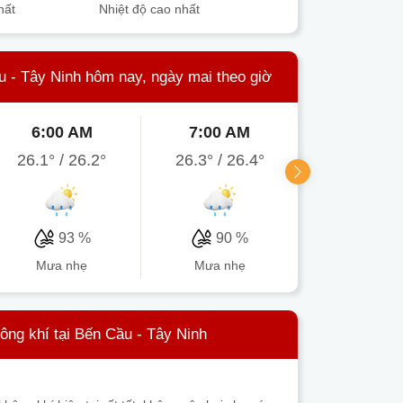
hất
Nhiệt độ cao nhất
u - Tây Ninh hôm nay, ngày mai theo giờ
6:00 AM
7:00 AM
8:00 A
26.1°
/
26.2°
26.3°
/
26.4°
27.2°
/
30
93 %
90 %
83 
mưa nhẹ
mưa nhẹ
mưa nh
ông khí tại Bến Cầu - Tây Ninh