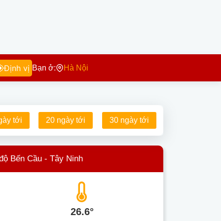
Định vị
Bạn ở:
Hà Nội
gày tới
20 ngày tới
30 ngày tới
 độ Bến Cầu - Tây Ninh
26.6°