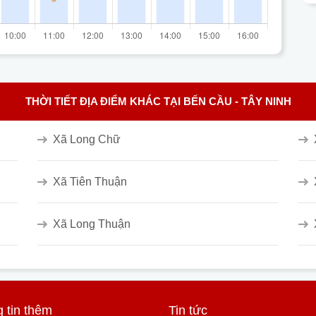
THỜI TIẾT ĐỊA ĐIỂM KHÁC TẠI BẾN CẦU - TÂY NINH
Xã Long Chữ
Xã Tiên Thuận
Xã Long Thuận
 tin thêm
Tin tức