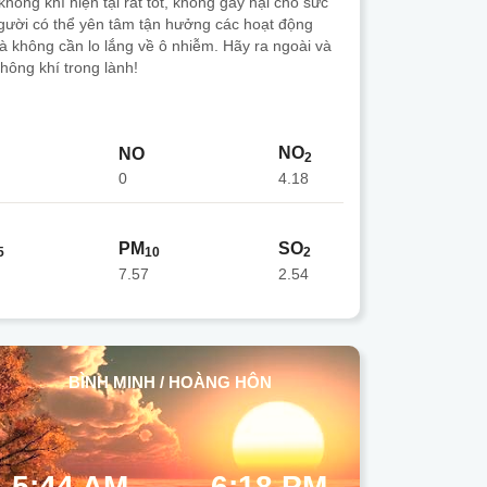
hông khí hiện tại rất tốt, không gây hại cho sức
gười có thể yên tâm tận hưởng các hoạt động
mà không cần lo lắng về ô nhiễm. Hãy ra ngoài và
hông khí trong lành!
NO
NO
2
0
4.18
PM
SO
5
10
2
7.57
2.54
BÌNH MINH / HOÀNG HÔN
5:44 AM
6:18 PM