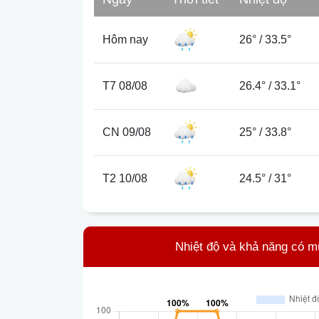
Hôm nay
26°
/
33.5°
T7 08/08
26.4°
/
33.1°
CN 09/08
25°
/
33.8°
T2 10/08
24.5°
/
31°
Nhiệt độ và khả năng có m