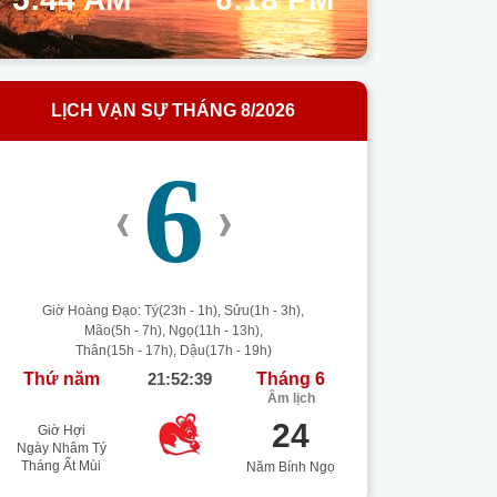
LỊCH VẠN SỰ THÁNG 8/2026
6
‹
›
Giờ Hoàng Đạo: Tý(23h - 1h), Sửu(1h - 3h),
Mão(5h - 7h), Ngọ(11h - 13h),
Thân(15h - 17h), Dậu(17h - 19h)
Thứ năm
21:52:40
Tháng 6
Âm lịch
24
Giờ Hợi
Ngày Nhâm Tý
Tháng Ất Mùi
Năm Bính Ngọ