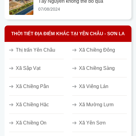
Tây Nguyên không thể bỏ qua
07/08/2024
THỜI TIẾT ĐỊA ĐIỂM KHÁC TẠI YÊN CHÂU - SƠN LA
Thị trấn Yên Châu
Xã Chiềng Đông
Xã Sập Vạt
Xã Chiềng Sàng
Xã Chiềng Pằn
Xã Viêng Lán
Xã Chiềng Hặc
Xã Mường Lựm
Xã Chiềng On
Xã Yên Sơn