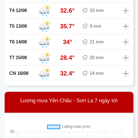
32.6°
T4 12/08
10 mm
35.7°
T5 13/08
9 mm
34°
T6 14/08
21 mm
28.4°
T7 15/08
20 mm
32.4°
CN 16/08
14 mm
Lượng mưa Yên Châu - Sơn La 7 ngày tới