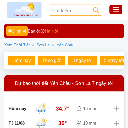
Định vị
Bạn ở:
Hà Nội
Xem Thời Tiết
»
Sơn La
»
Yên Châu
Hôm nay
Theo giờ
3 ngày tới
5 ngày tới
Dự báo thời tiết Yên Châu - Sơn La 7 ngày tới
34.7°
Hôm nay
16 mm
30°
T3 11/08
19 mm