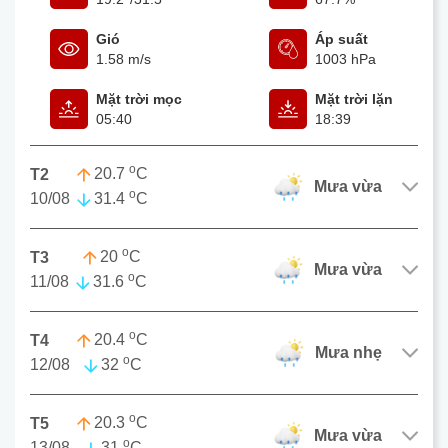
Gió
Áp suất
1.58 m/s
1003 hPa
Mặt trời mọc
Mặt trời lặn
05:40
18:39
o
20.7
C
T2
mưa vừa
o
10/08
31.4
C
o
20
C
T3
mưa vừa
o
11/08
31.6
C
o
20.4
C
T4
mưa nhẹ
o
12/08
32
C
o
20.3
C
T5
mưa vừa
o
13/08
31
C