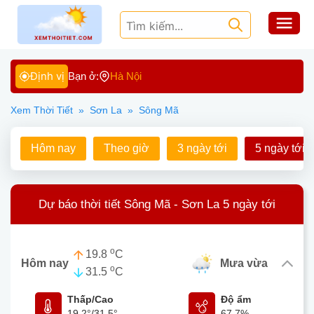
Định vị
Bạn ở:
Hà Nội
Xem Thời Tiết
»
Sơn La
»
Sông Mã
Hôm nay
Theo giờ
3 ngày tới
5 ngày tới
Dự báo thời tiết Sông Mã - Sơn La 5 ngày tới
o
19.8
C
Hôm nay
mưa vừa
o
31.5
C
Thấp/Cao
Độ ẩm
19.2°
/
31.5°
67.7%