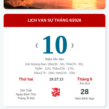
LỊCH VẠN SỰ THÁNG 8/2026
10
‹
›
Ngày hắc đạo
Giờ Hoàng Đạo: Dần(3h - 5h), Thìn(7h - 9h),
Tỵ(9h - 11h), Thân(15h - 17h),
Dậu(17h - 19h), Hợi(21h - 23h)
Thứ hai
19:27:13
Tháng 6
Âm lịch
28
Giờ Tuất
Ngày Bính Thìn
Tháng Ất Mùi
Năm Bính Ngọ