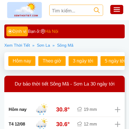
Định vị
Bạn ở:
Hà Nội
Xem Thời Tiết
»
Sơn La
»
Sông Mã
Hôm nay
Theo giờ
3 ngày tới
5 ngày tới
Dự báo thời tiết Sông Mã - Sơn La 30 ngày tới
30.8°
Hôm nay
19 mm
30.6°
T4 12/08
12 mm