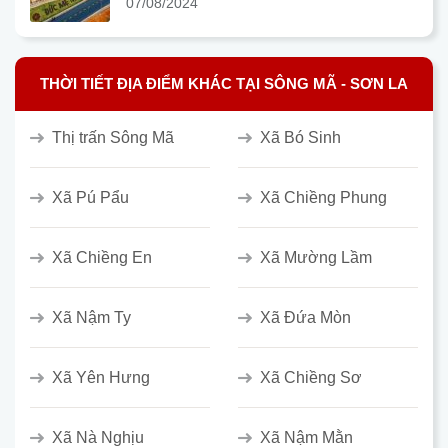
07/08/2024
THỜI TIẾT ĐỊA ĐIỂM KHÁC TẠI SÔNG MÃ - SƠN LA
Thị trấn Sông Mã
Xã Bó Sinh
Xã Pú Pẩu
Xã Chiềng Phung
Xã Chiềng En
Xã Mường Lầm
Xã Nậm Ty
Xã Đứa Mòn
Xã Yên Hưng
Xã Chiềng Sơ
Xã Nà Nghịu
Xã Nậm Mằn