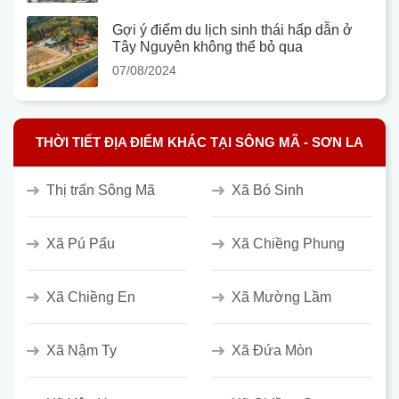
Gợi ý điểm du lịch sinh thái hấp dẫn ở
Tây Nguyên không thể bỏ qua
07/08/2024
THỜI TIẾT ĐỊA ĐIỂM KHÁC TẠI SÔNG MÃ - SƠN LA
Thị trấn Sông Mã
Xã Bó Sinh
Xã Pú Pẩu
Xã Chiềng Phung
Xã Chiềng En
Xã Mường Lầm
Xã Nậm Ty
Xã Đứa Mòn