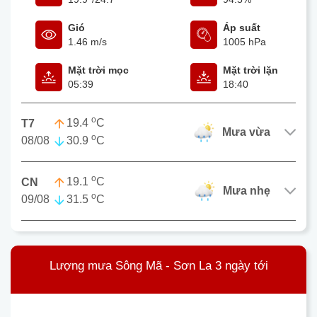
Gió
Áp suất
1.46 m/s
1005 hPa
Mặt trời mọc
Mặt trời lặn
05:39
18:40
o
19.4
C
T7
mưa vừa
o
08/08
30.9
C
o
19.1
C
CN
mưa nhẹ
o
09/08
31.5
C
Lượng mưa Sông Mã - Sơn La 3 ngày tới