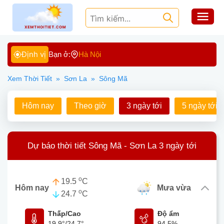
Định vị
Bạn ở:
Hà Nội
Xem Thời Tiết
»
Sơn La
»
Sông Mã
Hôm nay
Theo giờ
3 ngày tới
5 ngày tới
Dự báo thời tiết Sông Mã - Sơn La 3 ngày tới
o
19.5
C
Hôm nay
mưa vừa
o
24.7
C
Thấp/Cao
Độ ẩm
19.9°
/
24.7°
94.5%