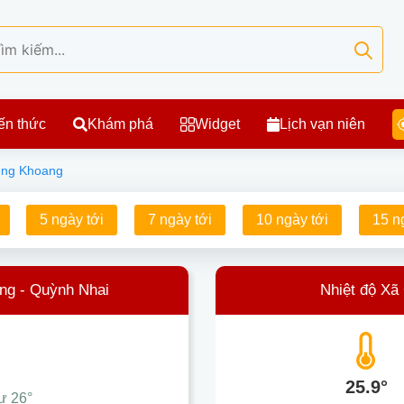
ến thức
Khám phá
Widget
Lịch vạn niên
ềng Khoang
5 ngày tới
7 ngày tới
10 ngày tới
15 n
ang - Quỳnh Nhai
Nhiệt độ Xã
25.9°
hư
26°