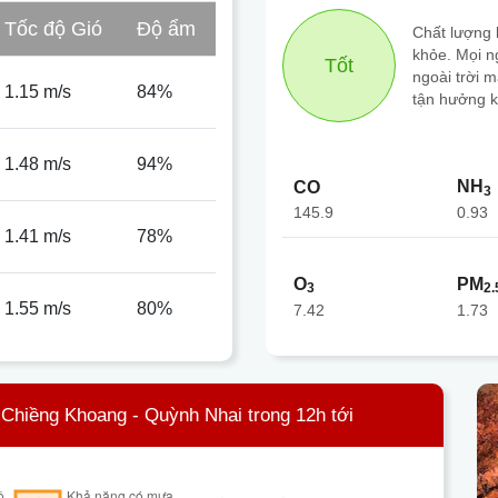
Tốc độ Gió
Độ ẩm
Chất lượng k
khỏe. Mọi n
Tốt
ngoài trời 
1.15 m/s
84%
tận hưởng k
1.48 m/s
94%
NH
CO
3
145.9
0.93
1.41 m/s
78%
O
PM
3
2.
1.55 m/s
80%
7.42
1.73
Chiềng Khoang - Quỳnh Nhai trong 12h tới