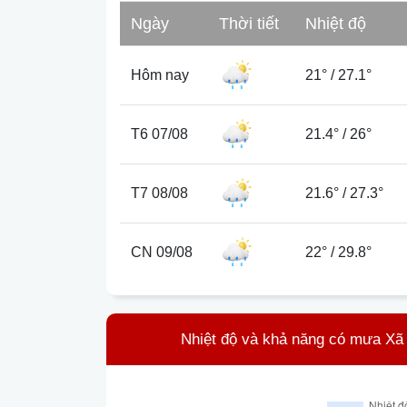
Ngày
Thời tiết
Nhiệt độ
Hôm nay
21°
/
27.1°
T6 07/08
21.4°
/
26°
T7 08/08
21.6°
/
27.3°
CN 09/08
22°
/
29.8°
Nhiệt độ và khả năng có mưa Xã 