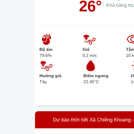
26°
Khả năng m
Độ ẩm
Gió
Tầm
79.6%
0.2 m/s
10 
Hướng gió
Điểm ngưng
U
Tây
22.45°C
1
Dự báo thời tiết Xã Chiềng Khoang 