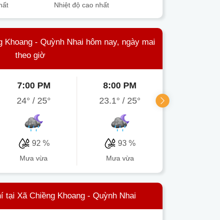
hất
Nhiệt độ cao nhất
ng Khoang - Quỳnh Nhai hôm nay, ngày mai
theo giờ
7:00 PM
8:00 PM
9:00 P
24°
/
25°
23.1°
/
25°
22.6°
/
2
92 %
93 %
95 
mưa vừa
mưa vừa
mưa vừ
í tại Xã Chiềng Khoang - Quỳnh Nhai