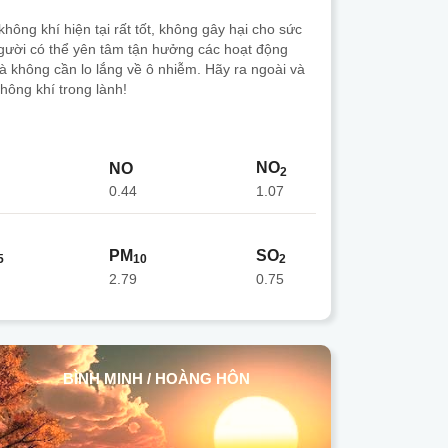
hông khí hiện tại rất tốt, không gây hại cho sức
gười có thể yên tâm tận hưởng các hoạt động
mà không cần lo lắng về ô nhiễm. Hãy ra ngoài và
hông khí trong lành!
NO
NO
2
0.44
1.07
PM
SO
5
10
2
2.79
0.75
BÌNH MINH / HOÀNG HÔN