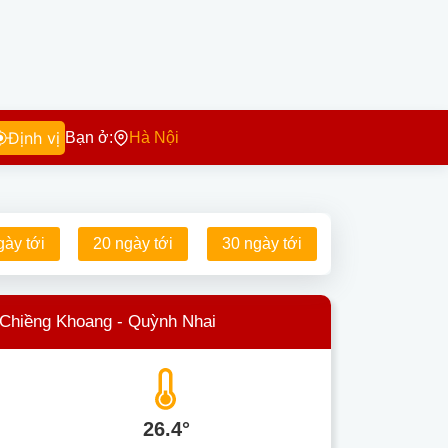
Định vị
Bạn ở:
Hà Nội
gày tới
20 ngày tới
30 ngày tới
 Chiềng Khoang - Quỳnh Nhai
26.4°