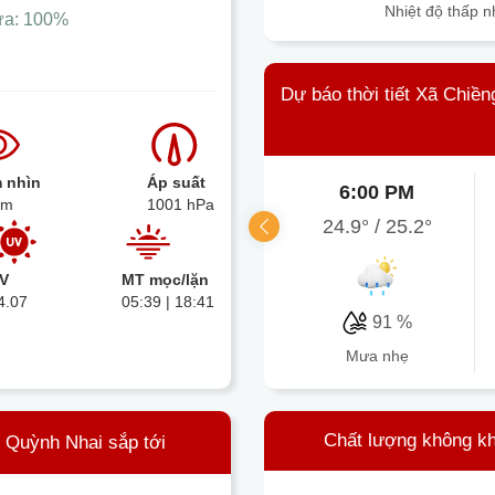
Nhiệt độ thấp n
ưa:
100%
Dự báo thời tiết Xã Chiề
 nhìn
Áp suất
6:00 PM
km
1001 hPa
24.9°
/
25.2°
V
MT mọc/lặn
4.07
05:39 | 18:41
91 %
mưa nhẹ
Chất lượng không kh
- Quỳnh Nhai sắp tới