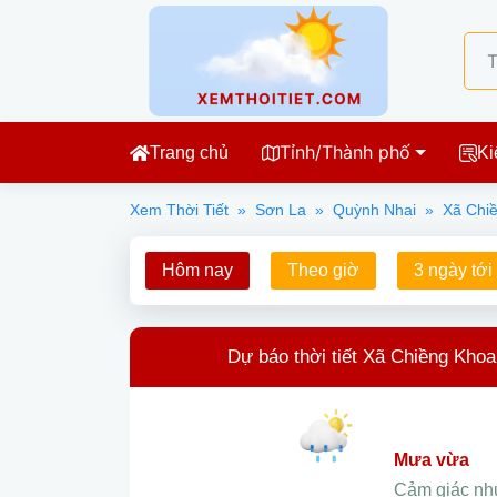
Tỉnh/Thành phố
Trang chủ
Ki
Xem Thời Tiết
»
Sơn La
»
Quỳnh Nhai
»
Xã Chi
Hôm nay
Theo giờ
3 ngày tới
Dự báo thời tiết Xã Chiềng Kho
mưa vừa
Cảm giác n