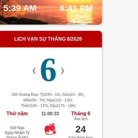
5:39 AM
6:41 PM
LỊCH VẠN SỰ THÁNG 8/2026
6
‹
›
Giờ Hoàng Đạo: Tý(23h - 1h), Sửu(1h - 3h),
Mão(5h - 7h), Ngọ(11h - 13h),
Thân(15h - 17h), Dậu(17h - 19h)
Thứ năm
11:00:34
Tháng 6
Âm lịch
24
Giờ Ngọ
Ngày Nhâm Tý
Tháng Ất Mùi
Năm Bính Ngọ