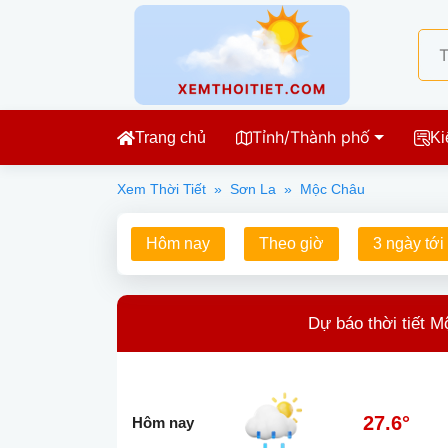
Tỉnh/Thành phố
Trang chủ
Ki
Xem Thời Tiết
»
Sơn La
»
Mộc Châu
Hôm nay
Theo giờ
3 ngày tới
Dự báo thời tiết M
27.6°
Hôm nay