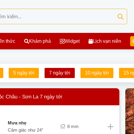
ến thức
Khám phá
Widget
Lịch vạn niên
5 ngày tới
7 ngày tới
10 ngày tới
15 n
ộc Châu - Sơn La 7 ngày tới
mưa nhẹ
8 mm
Cảm giác như
24°