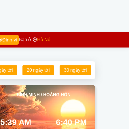
Định vị
Bạn ở:
Hà Nội
gày tới
20 ngày tới
30 ngày tới
BÌNH MINH / HOÀNG HÔN
5:39 AM
6:40 PM