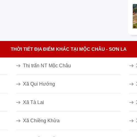
THỜI TIẾT ĐỊA ĐIỂM KHÁC TẠI MỘC CHÂU - SƠN LA
Thị trấn NT Mộc Châu
Xã Qui Hướng
Xã Tà Lai
Xã Chiềng Khừa