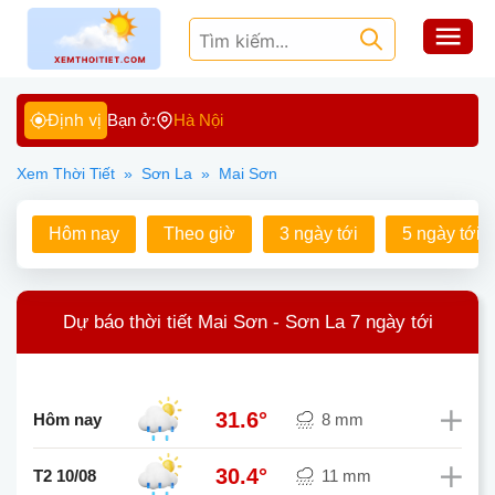
Định vị
Bạn ở:
Hà Nội
Xem Thời Tiết
»
Sơn La
»
Mai Sơn
Hôm nay
Theo giờ
3 ngày tới
5 ngày tới
Dự báo thời tiết Mai Sơn - Sơn La 7 ngày tới
31.6°
Hôm nay
8 mm
30.4°
T2 10/08
11 mm