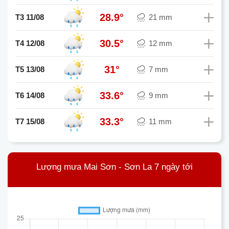
28.9°
T3 11/08
21 mm
30.5°
T4 12/08
12 mm
31°
T5 13/08
7 mm
33.6°
T6 14/08
9 mm
33.3°
T7 15/08
11 mm
Lượng mưa Mai Sơn - Sơn La 7 ngày tới