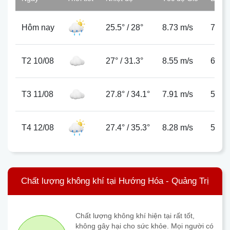
Hôm nay
25.5°
/
28°
8.73 m/s
73%
T2 10/08
27°
/
31.3°
8.55 m/s
65%
T3 11/08
27.8°
/
34.1°
7.91 m/s
57%
T4 12/08
27.4°
/
35.3°
8.28 m/s
58%
Chất lượng không khí tại Hướng Hóa - Quảng Trị
Chất lượng không khí hiện tại rất tốt,
không gây hại cho sức khỏe. Mọi người có