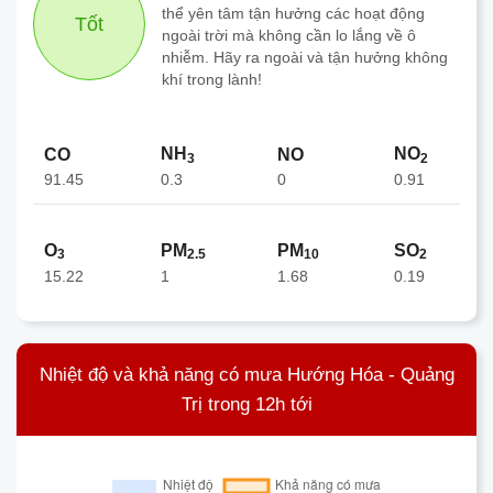
thể yên tâm tận hưởng các hoạt động
Tốt
ngoài trời mà không cần lo lắng về ô
nhiễm. Hãy ra ngoài và tận hưởng không
khí trong lành!
NH
NO
CO
NO
3
2
91.45
0
0.3
0.91
O
PM
PM
SO
3
2.5
10
2
15.22
1
1.68
0.19
Nhiệt độ và khả năng có mưa Hướng Hóa - Quảng
Trị trong 12h tới