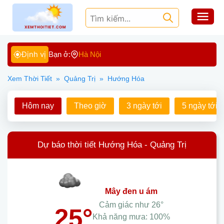
Định vị
Bạn ở:
Hà Nội
Xem Thời Tiết
»
Quảng Trị
»
Hướng Hóa
Hôm nay
Theo giờ
3 ngày tới
5 ngày tới
Dự báo thời tiết Hướng Hóa - Quảng Trị
mây đen u ám
Cảm giác như
26°
25°
Khả năng mưa:
100%