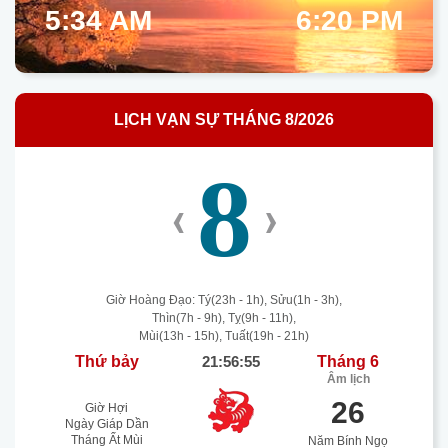
5:34 AM
6:20 PM
LỊCH VẠN SỰ THÁNG 8/2026
8
‹
›
Giờ Hoàng Đạo: Tý(23h - 1h), Sửu(1h - 3h),
Thìn(7h - 9h), Tỵ(9h - 11h),
Mùi(13h - 15h), Tuất(19h - 21h)
Thứ bảy
21:56:55
Tháng 6
Âm lịch
26
Giờ Hợi
Ngày Giáp Dần
Tháng Ất Mùi
Năm Bính Ngọ