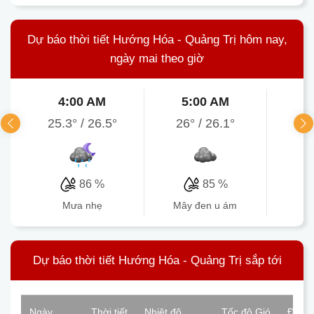
Dự báo thời tiết Hướng Hóa - Quảng Trị hôm nay,
ngày mai theo giờ
4:00 AM
5:00 AM
6
25.3°
/
26.5°
26°
/
26.1°
25.
86 %
85 %
mưa nhẹ
mây đen u ám
Dự báo thời tiết Hướng Hóa - Quảng Trị sắp tới
Ngày
Thời tiết
Nhiệt độ
Tốc độ Gió
Độ ẩ