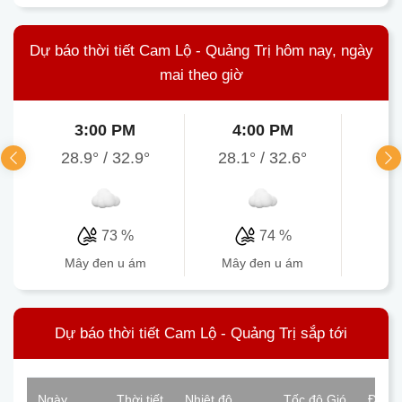
Dự báo thời tiết Cam Lộ - Quảng Trị hôm nay, ngày
mai theo giờ
3:00 PM
4:00 PM
5
28.9°
/
32.9°
28.1°
/
32.6°
28.
73 %
74 %
mây đen u ám
mây đen u ám
mâ
Dự báo thời tiết Cam Lộ - Quảng Trị sắp tới
Ngày
Thời tiết
Nhiệt độ
Tốc độ Gió
Độ ẩ