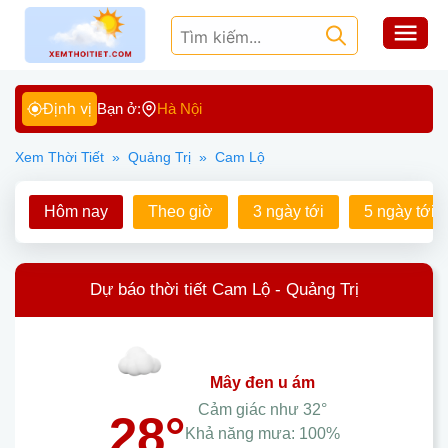
Định vị
Bạn ở:
Hà Nội
Xem Thời Tiết
»
Quảng Trị
»
Cam Lộ
Hôm nay
Theo giờ
3 ngày tới
5 ngày tới
Dự báo thời tiết Cam Lộ - Quảng Trị
mây đen u ám
Cảm giác như
32°
28°
Khả năng mưa:
100%