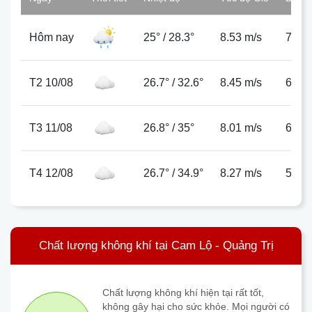
Hôm nay
25°
/
28.3°
8.53 m/s
78%
T2 10/08
26.7°
/
32.6°
8.45 m/s
66%
T3 11/08
26.8°
/
35°
8.01 m/s
65%
T4 12/08
26.7°
/
34.9°
8.27 m/s
57%
Chất lượng không khí tại Cam Lộ - Quảng Trị
Chất lượng không khí hiện tại rất tốt,
không gây hại cho sức khỏe. Mọi người có