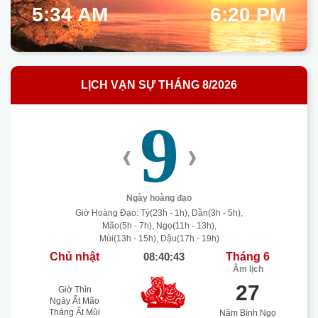
5:34 AM
6:20 PM
LỊCH VẠN SỰ THÁNG 8/2026
9
‹
›
Ngày hoàng đạo
Giờ Hoàng Đạo: Tý(23h - 1h), Dần(3h - 5h),
Mão(5h - 7h), Ngọ(11h - 13h),
Mùi(13h - 15h), Dậu(17h - 19h)
Chủ nhật
08:40:43
Tháng 6
Âm lịch
27
Giờ Thìn
Ngày Ất Mão
Tháng Ất Mùi
Năm Bính Ngọ