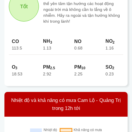
thể yên tâm tận hưởng các hoạt động
Tốt
ngoài trời mà không cần lo lắng về ô
nhiễm. Hãy ra ngoài và tận hưởng không
khí trong lành!
NH
NO
CO
NO
3
2
113.5
0.68
1.13
1.16
O
PM
PM
SO
3
2.5
10
2
18.53
2.92
2.25
0.23
Nhiệt độ và khả năng có mưa Cam Lộ - Quảng Trị
trong 12h tới