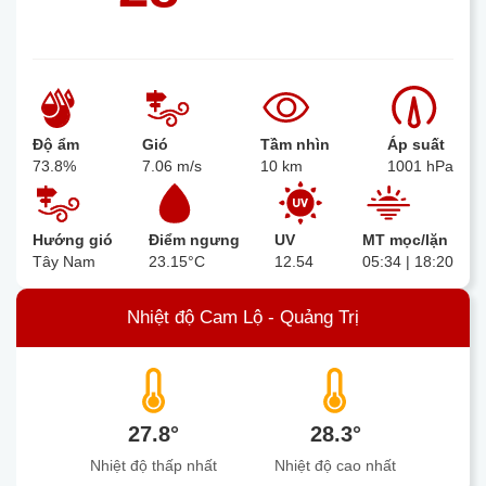
Độ ẩm
Gió
Tầm nhìn
Áp suất
73.8%
7.06 m/s
10 km
1001 hPa
Hướng gió
Điểm ngưng
UV
MT mọc/lặn
Tây Nam
23.15°C
12.54
05:34 | 18:20
Nhiệt độ Cam Lộ - Quảng Trị
27.8°
28.3°
Nhiệt độ thấp nhất
Nhiệt độ cao nhất